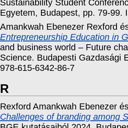
Sustainability Student Confere
Egyetem, Budapest, pp. 79-99.
Amankwah Ebenezer Rexford
é
Entrepreneurship Education in 
and business world – Future ch
Science. Budapesti Gazdasági 
978-615-6342-86-7
R
Rexford Amankwah Ebenezer
é
Challenges of branding among 
BGE kutatásaiból 2024. Budape