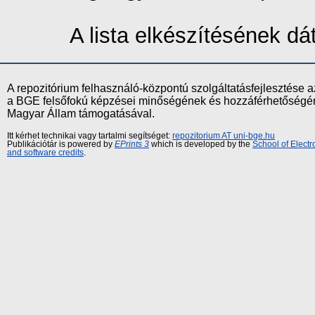
A lista elkészítésének d
A repozitórium felhasználó-központú szolgáltatásfejlesztés
a BGE felsőfokú képzései minőségének és hozzáférhetőségének
Magyar Állam támogatásával.
Itt kérhet technikai vagy tartalmi segítséget:
repozitorium AT uni-bge.hu
Publikációtár is powered by
EPrints 3
which is developed by the
School of Elect
and software credits
.