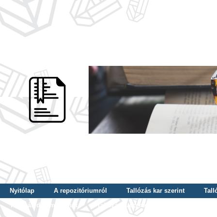
Nyitólap
A repozitóriumról
Tallózás kar szerint
Tall
Tallózás dátum szerint
Tallózás tudományterület szerint