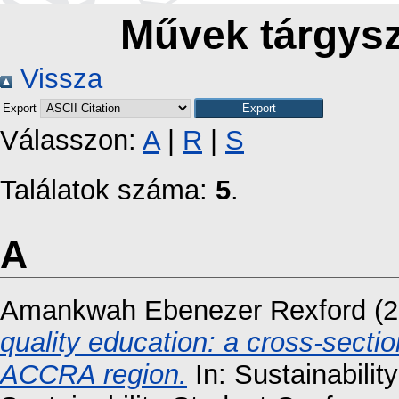
Művek tárgysz
Vissza
Export
Válasszon:
A
|
R
|
S
Találatok száma:
5
.
A
Amankwah Ebenezer Rexford
(2
quality education: a cross-sectio
ACCRA region.
In: Sustainability