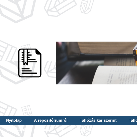
Nyitólap
A repozitóriumról
Tallózás kar szerint
Tall
Tallózás dátum szerint
Tallózás tudományterület szerint