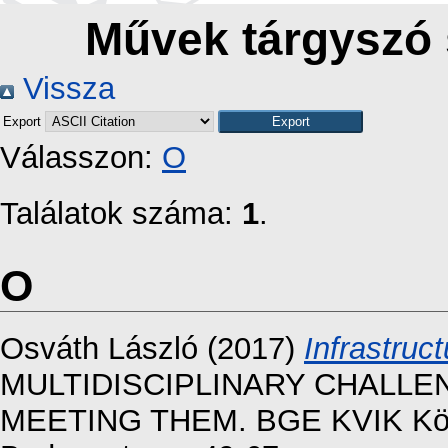
Művek tárgyszó s
Vissza
Export
Válasszon:
O
Találatok száma:
1
.
O
Osváth László
(2017)
Infrastruc
MULTIDISCIPLINARY CHALL
MEETING THEM. BGE KVIK Közga