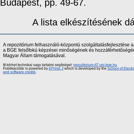
Budapest, pp. 49-67.
A lista elkészítésének 
A repozitórium felhasználó-központú szolgáltatásfejlesztés
a BGE felsőfokú képzései minőségének és hozzáférhetőségének
Magyar Állam támogatásával.
Itt kérhet technikai vagy tartalmi segítséget:
repozitorium AT uni-bge.hu
Publikációtár is powered by
EPrints 3
which is developed by the
School of Elect
and software credits
.