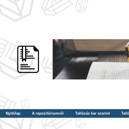
Nyitólap
A repozitóriumról
Tallózás kar szerint
Tall
Tallózás dátum szerint
Tallózás tudományterület szerint