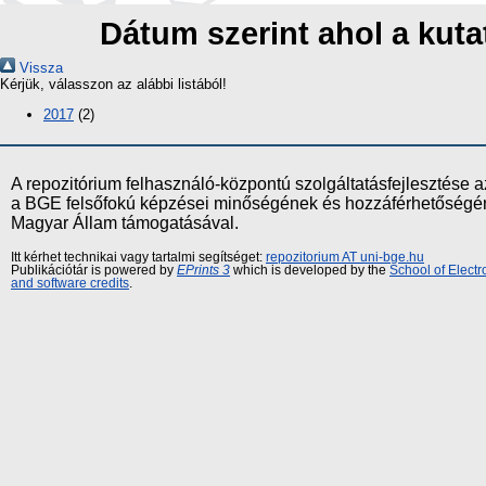
Dátum szerint ahol a ku
Vissza
Kérjük, válasszon az alábbi listából!
2017
(2)
A repozitórium felhasználó-központú szolgáltatásfejlesztés
a BGE felsőfokú képzései minőségének és hozzáférhetőségének
Magyar Állam támogatásával.
Itt kérhet technikai vagy tartalmi segítséget:
repozitorium AT uni-bge.hu
Publikációtár is powered by
EPrints 3
which is developed by the
School of Elect
and software credits
.