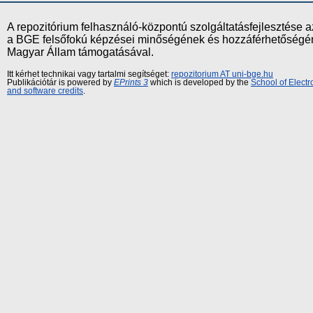
A repozitórium felhasználó-központú szolgáltatásfejlesztés
a BGE felsőfokú képzései minőségének és hozzáférhetőségének
Magyar Állam támogatásával.
Itt kérhet technikai vagy tartalmi segítséget:
repozitorium AT uni-bge.hu
Publikációtár is powered by
EPrints 3
which is developed by the
School of Elect
and software credits
.