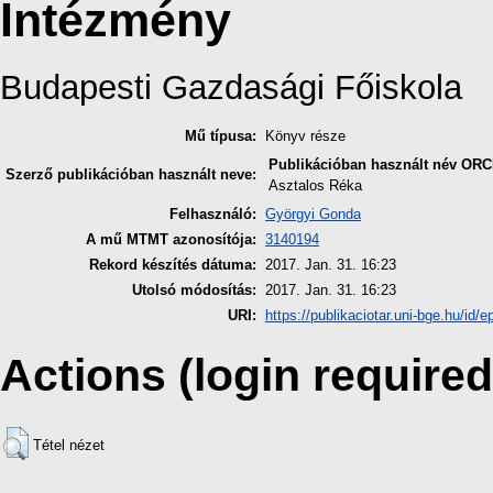
Intézmény
Budapesti Gazdasági Főiskola
Mű típusa:
Könyv része
Publikációban használt név
ORC
Szerző publikációban használt neve:
Asztalos Réka
Felhasználó:
Györgyi Gonda
A mű MTMT azonosítója:
3140194
Rekord készítés dátuma:
2017. Jan. 31. 16:23
Utolsó módosítás:
2017. Jan. 31. 16:23
URI:
https://publikaciotar.uni-bge.hu/id/e
Actions (login required
Tétel nézet