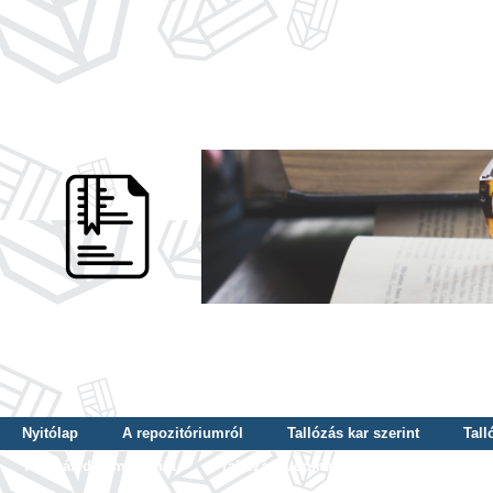
Nyitólap
A repozitóriumról
Tallózás kar szerint
Tall
Tallózás dátum szerint
Tallózás tudományterület szerint