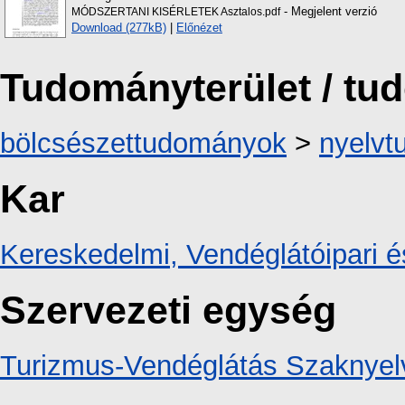
- Megjelent verzió
MÓDSZERTANI KISÉRLETEK Asztalos.pdf
Download (277kB)
|
Előnézet
Tudományterület / t
bölcsészettudományok
>
nyelv
Kar
Kereskedelmi, Vendéglátóipari é
Szervezeti egység
Turizmus-Vendéglátás Szaknyelv