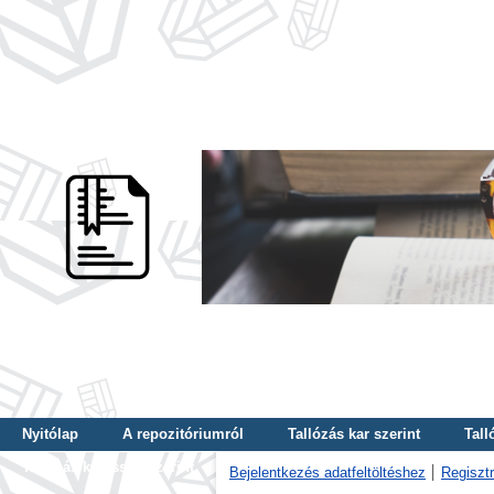
Nyitólap
A repozitóriumról
Tallózás kar szerint
Tall
Tallózás kulcsszó szerint
Bejelentkezés adatfeltöltéshez
Regisztr