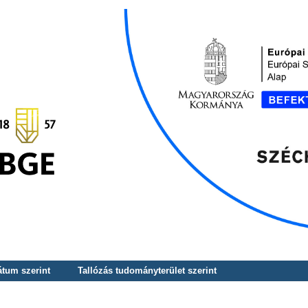
átum szerint
Tallózás tudományterület szerint