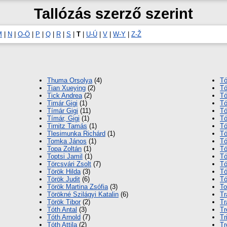
Tallózás szerző szerint
M
|
N
|
O-Ö
|
P
|
Q
|
R
|
S
|
T
|
U-Ú
|
V
|
W-Y
|
Z-Ž
Thuma Orsolya
(4)
Tó
Tian Xueying
(2)
Tó
Tick Andrea
(2)
Tó
Timár Gigi
(1)
Tó
Tímár Gigi
(11)
Tó
Tímár, Gigi
(1)
Tó
Tirnitz Tamás
(1)
Tó
Tlesimunka Richárd
(1)
Tó
Tomka János
(1)
Tó
Topa Zoltán
(1)
Tó
Toptsi Jamil
(1)
Tó
Törcsvári Zsolt
(7)
Tó
Török Hilda
(3)
Tó
Török Judit
(6)
Tó
Török Martina Zsófia
(3)
To
Törökné Szilágyi Katalin
(6)
Tr
Török Tibor
(2)
Tr
Tóth Antal
(3)
Tr
Tóth Arnold
(7)
Tr
Tóth Attila
(2)
Tr