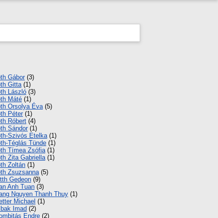
th Gábor
(3)
th Gitta
(1)
th László
(3)
th Máté
(1)
th Orsolya Éva
(5)
th Péter
(1)
th Róbert
(4)
th Sándor
(1)
th-Szivós Etelka
(1)
th-Téglás Tünde
(1)
th Tímea Zsófia
(1)
th Zita Gabriella
(1)
th Zoltán
(1)
th Zsuzsanna
(5)
tth Gedeon
(9)
an Anh Tuan
(3)
ang Nguyen Thanh Thuy
(1)
etter Michael
(1)
ibak Imad
(2)
ombitás Endre
(2)