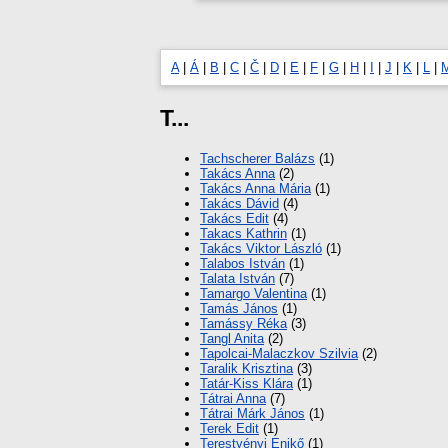
A
|
Á
|
B
|
C
|
Č
|
D
|
E
|
F
|
G
|
H
|
I
|
J
|
K
|
L
|
T...
Tachscherer Balázs
(1)
Takács Anna
(2)
Takács Anna Mária
(1)
Takács Dávid
(4)
Takács Edit
(4)
Takacs Kathrin
(1)
Takács Viktor László
(1)
Talabos István
(1)
Talata István
(7)
Tamargo Valentina
(1)
Tamás János
(1)
Tamássy Réka
(3)
Tangl Anita
(2)
Tapolcai-Malaczkov Szilvia
(2)
Taralik Krisztina
(3)
Tatár-Kiss Klára
(1)
Tátrai Anna
(7)
Tátrai Márk János
(1)
Terek Edit
(1)
Terestyényi Enikő
(1)