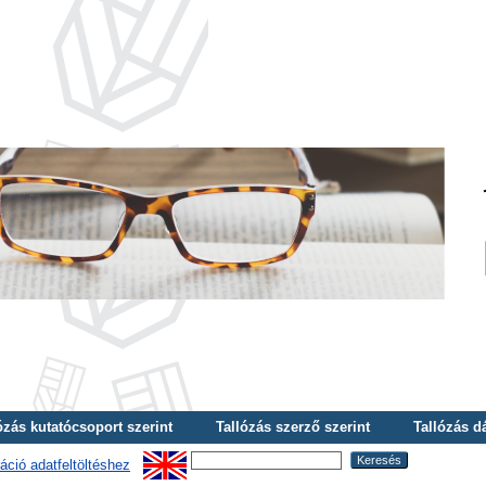
ózás kutatócsoport szerint
Tallózás szerző szerint
Tallózás d
áció adatfeltöltéshez