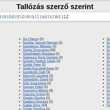
Tallózás szerző szerint
M
|
N
|
O-Ö
|
P
|
Q
|
R
|
S
|
T
|
U-Ú
|
V
|
W-Y
|
Z-Ž
Ge Chence
(1)
Gu
Gendiar Samuel Norman
(1)
Gu
Georgijevic Miloslav
(1)
Gu
Géring Zsuzsanna
(10)
Gu
Gharehdaghi Mandana
(1)
Gu
Giannuzzi Anna Giunone
(1)
Gu
Gichuki Fredrick Gitahi
(2)
Gu
Glofák Péter
(1)
Gy
Gódor-Kacsándi Anna
(1)
Gy
Gombkötő Judit
(1)
Gy
Gönczöl Lászlóné
(1)
Gy
Görömbölyi Dávid
(1)
Gy
Gősi Zsuzsanna
(1)
Gy
Gossler Enikő
(1)
Gy
Gosztonyi Márton
(3)
Gy
Graczka Sylvia
(1)
Gy
Gregán Orsolya
(1)
Gy
Gualaco Giovanni
(1)
Gy
Gubán Ákos
(13)
Gy
Gubán Dorottya
(1)