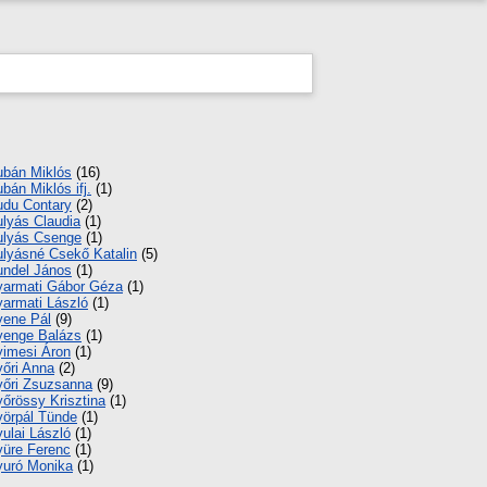
bán Miklós
(16)
bán Miklós ifj.
(1)
du Contary
(2)
lyás Claudia
(1)
lyás Csenge
(1)
lyásné Csekő Katalin
(5)
ndel János
(1)
armati Gábor Géza
(1)
armati László
(1)
ene Pál
(9)
enge Balázs
(1)
imesi Áron
(1)
őri Anna
(2)
őri Zsuzsanna
(9)
őrössy Krisztina
(1)
örpál Tünde
(1)
ulai László
(1)
üre Ferenc
(1)
uró Monika
(1)