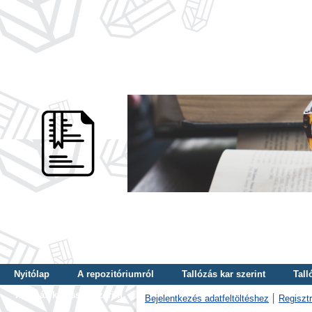
Nyitólap
A repozitóriumról
Tallózás kar szerint
Tall
Tallózás kulcsszó szerint
Bejelentkezés adatfeltöltéshez
Regisztr