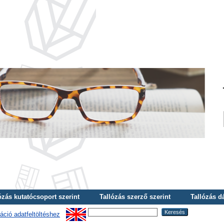
ózás kutatócsoport szerint
Tallózás szerző szerint
Tallózás d
áció adatfeltöltéshez