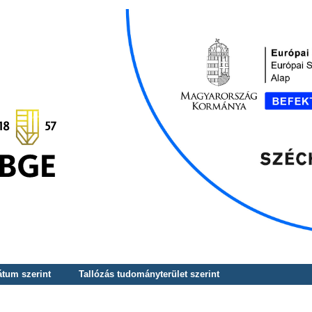
átum szerint
Tallózás tudományterület szerint