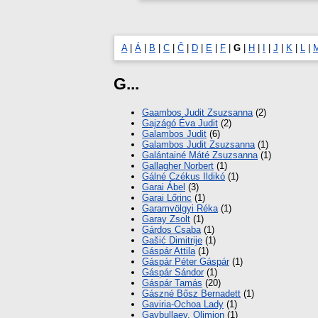
A
|
Á
|
B
|
C
|
Č
|
D
|
E
|
F
|
G
|
H
|
I
|
J
|
K
|
L
|
G...
Gaambos Judit Zsuzsanna
(2)
Gajzágó Éva Judit
(2)
Galambos Judit
(6)
Galambos Judit Zsuzsanna
(1)
Galántainé Máté Zsuzsanna
(1)
Gallagher Norbert
(1)
Gálné Czékus Ildikó
(1)
Garai Ábel
(3)
Garai Lőrinc
(1)
Garamvölgyi Réka
(1)
Garay Zsolt
(1)
Gárdos Csaba
(1)
Gašić Dimitrije
(1)
Gáspár Attila
(1)
Gáspár Péter Gáspár
(1)
Gáspár Sándor
(1)
Gáspár Tamás
(20)
Gászné Bősz Bernadett
(1)
Gaviria-Ochoa Lady
(1)
Gaybullaev, Olimjon
(1)