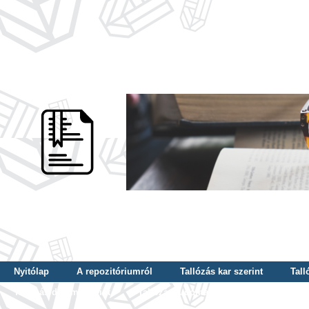
Nyitólap
A repozitóriumról
Tallózás kar szerint
Tall
Tallózás dátum szerint
Tallózás tudományterület szerint