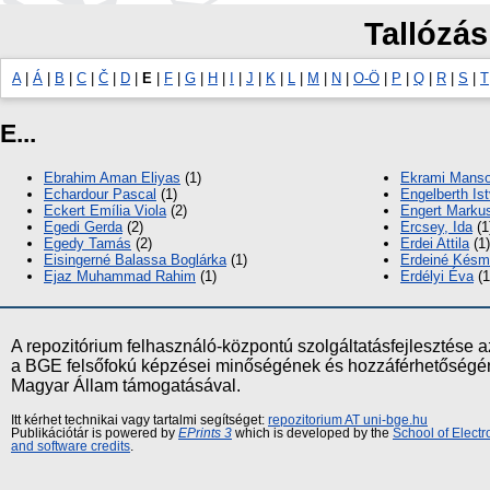
Tallózás
A
|
Á
|
B
|
C
|
Č
|
D
|
E
|
F
|
G
|
H
|
I
|
J
|
K
|
L
|
M
|
N
|
O-Ö
|
P
|
Q
|
R
|
S
|
T
E...
Ebrahim Aman Eliyas
(1)
Ekrami Manso
Echardour Pascal
(1)
Engelberth Is
Eckert Emília Viola
(2)
Engert Marku
Egedi Gerda
(2)
Ercsey, Ida
(1
Egedy Tamás
(2)
Erdei Attila
(1)
Eisingerné Balassa Boglárka
(1)
Erdeiné Késmá
Ejaz Muhammad Rahim
(1)
Erdélyi Éva
(1
A repozitórium felhasználó-központú szolgáltatásfejlesztés
a BGE felsőfokú képzései minőségének és hozzáférhetőségének
Magyar Állam támogatásával.
Itt kérhet technikai vagy tartalmi segítséget:
repozitorium AT uni-bge.hu
Publikációtár is powered by
EPrints 3
which is developed by the
School of Elect
and software credits
.