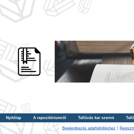
Nyitólap
A repozitóriumról
Tallózás kar szerint
Tall
Tallózás kulcsszó szerint
Bejelentkezés adatfeltöltéshez
Regisztr