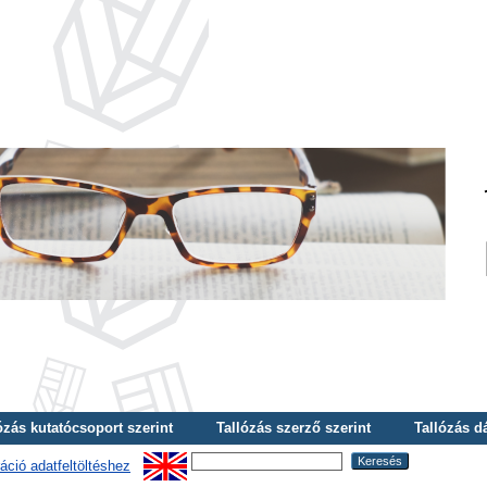
ózás kutatócsoport szerint
Tallózás szerző szerint
Tallózás d
áció adatfeltöltéshez