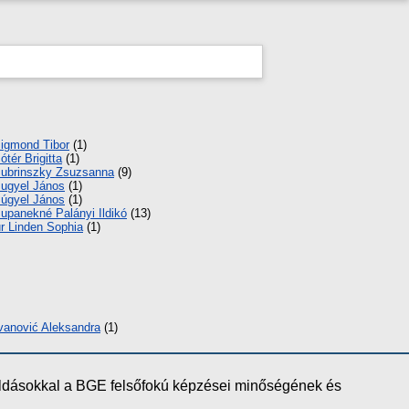
igmond Tibor
(1)
ótér Brigitta
(1)
ubrinszky Zsuzsanna
(9)
ugyel János
(1)
úgyel János
(1)
upanekné Palányi Ildikó
(13)
r Linden Sophia
(1)
vanović Aleksandra
(1)
oldásokkal a BGE felsőfokú képzései minőségének és