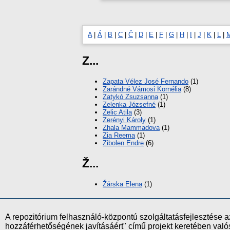
A
|
Á
|
B
|
C
|
Č
|
D
|
E
|
F
|
G
|
H
|
I
|
J
|
K
|
L
|
Z...
Zapata Vélez José Fernando
(1)
Zarándné Vámosi Kornélia
(8)
Zatykó Zsuzsanna
(1)
Zelenka Józsefné
(1)
Zelic Atila
(3)
Zerényi Károly
(1)
Zhala Mammadova
(1)
Zia Reema
(1)
Zibolen Endre
(6)
Ž...
Žárska Elena
(1)
A repozitórium felhasználó-központú szolgáltatásfejlesztés
hozzáférhetőségének javításáért" című projekt keretében val