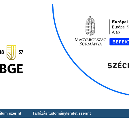
átum szerint
Tallózás tudományterület szerint