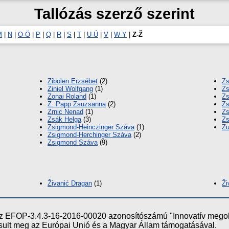
Tallózás szerző szerint
M
|
N
|
O-Ö
|
P
|
Q
|
R
|
S
|
T
|
U-Ú
|
V
|
W-Y
|
Z-Ž
Zibolen Erzsébet
(2)
Zs
Ziniel Wolfgang
(1)
Zs
Zonai Roland
(1)
Zs
Z. Papp Zsuzsanna
(2)
Zs
Zrnic Nenad
(1)
Zs
Zsák Helga
(3)
Zs
Zsigmond-Heinczinger Száva
(1)
Zu
Zsigmond-Herchinger Száva
(2)
Zsigmond Száva
(9)
Živanić Dragan
(1)
Ži
e az EFOP-3.4.3-16-2016-00020 azonosítószámú "Innovatív meg
ósult meg az Európai Unió és a Magyar Állam támogatásával.