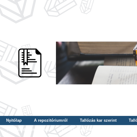
Nyitólap
A repozitóriumról
Tallózás kar szerint
Tall
Tallózás dátum szerint
Tallózás tudományterület szerint