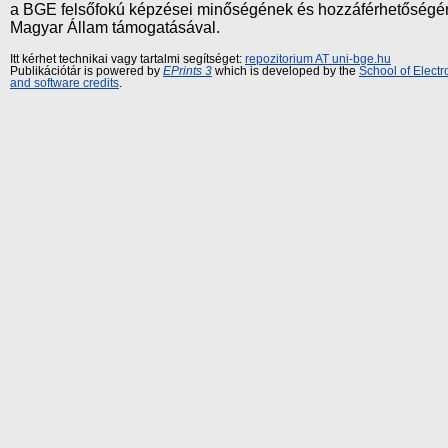
a BGE felsőfokú képzései minőségének és hozzáférhetőségének
Magyar Állam támogatásával.
Itt kérhet technikai vagy tartalmi segítséget:
repozitorium AT uni-bge.hu
Publikációtár is powered by
EPrints 3
which is developed by the
School of Elect
and software credits
.