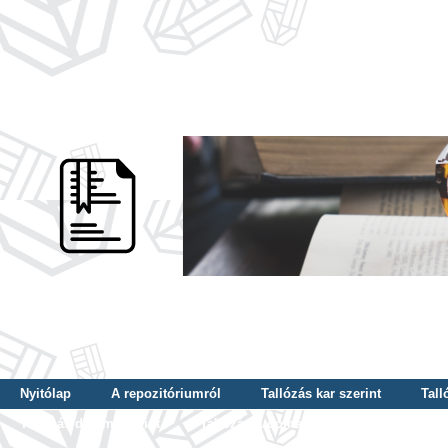
Nyitólap
A repozitóriumról
Tallózás kar szerint
Tall
Tallózás dátum szerint
Tallózás tudományterület szerint