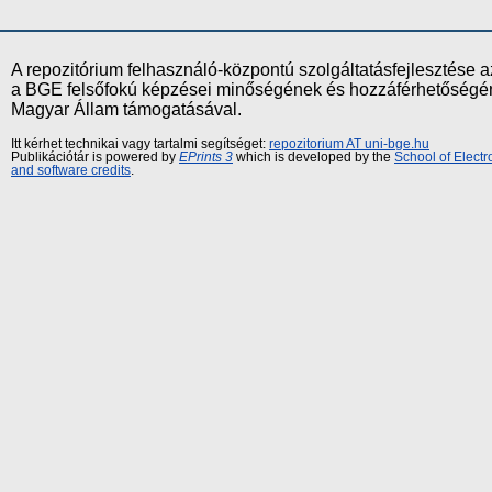
A repozitórium felhasználó-központú szolgáltatásfejlesztés
a BGE felsőfokú képzései minőségének és hozzáférhetőségének
Magyar Állam támogatásával.
Itt kérhet technikai vagy tartalmi segítséget:
repozitorium AT uni-bge.hu
Publikációtár is powered by
EPrints 3
which is developed by the
School of Elect
and software credits
.