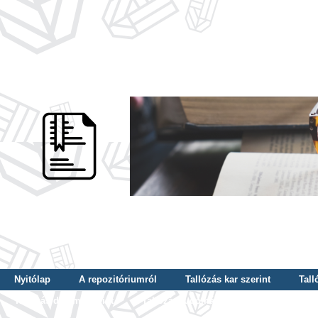
Nyitólap
A repozitóriumról
Tallózás kar szerint
Tall
Tallózás dátum szerint
Tallózás tudományterület szerint