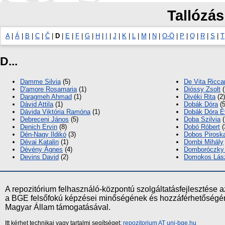
Tallózás
A
|
Á
|
B
|
C
|
Č
|
D
|
E
|
F
|
G
|
H
|
I
|
J
|
K
|
L
|
M
|
N
|
O-Ö
|
P
|
Q
|
R
|
S
|
T
D...
Damme Silvia
(5)
De Vita Ricca
D'amore Rosamaria
(1)
Dióssy Zsolt
(
Daragmeh Ahmad
(1)
Divéki Rita
(2)
Dávid Attila
(1)
Dobák Dóra
(5
Dávida Viktória Ramóna
(1)
Dobák Dóra É
Debreceni János
(5)
Doba Szilvia
(
Denich Ervin
(8)
Dobó Róbert
(
Dén-Nagy Ildikó
(3)
Dobos Pirosk
Dévai Katalin
(1)
Dombi Mihály
Dévény Ágnes
(4)
Domboróczky 
Devins David
(2)
Domokos Lás
A repozitórium felhasználó-központú szolgáltatásfejlesztés
a BGE felsőfokú képzései minőségének és hozzáférhetőségének
Magyar Állam támogatásával.
Itt kérhet technikai vagy tartalmi segítséget:
repozitorium AT uni-bge.hu