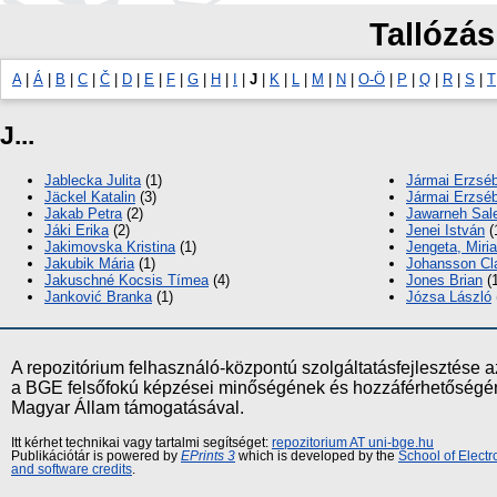
Tallózás
A
|
Á
|
B
|
C
|
Č
|
D
|
E
|
F
|
G
|
H
|
I
|
J
|
K
|
L
|
M
|
N
|
O-Ö
|
P
|
Q
|
R
|
S
|
T
J...
Jablecka Julita
(1)
Jármai Erzsé
Jäckel Katalin
(3)
Jármai Erzséb
Jakab Petra
(2)
Jawarneh Sal
Jáki Erika
(2)
Jenei István
(
Jakimovska Kristina
(1)
Jengeta, Miri
Jakubik Mária
(1)
Johansson Cl
Jakuschné Kocsis Tímea
(4)
Jones Brian
(1
Janković Branka
(1)
Józsa László
A repozitórium felhasználó-központú szolgáltatásfejlesztés
a BGE felsőfokú képzései minőségének és hozzáférhetőségének
Magyar Állam támogatásával.
Itt kérhet technikai vagy tartalmi segítséget:
repozitorium AT uni-bge.hu
Publikációtár is powered by
EPrints 3
which is developed by the
School of Elect
and software credits
.