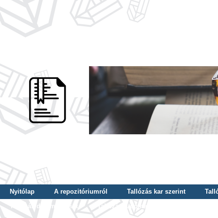
Nyitólap
A repozitóriumról
Tallózás kar szerint
Tall
Tallózás dátum szerint
Tallózás tudományterület szerint