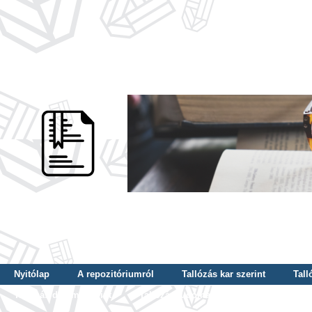
Nyitólap
A repozitóriumról
Tallózás kar szerint
Tall
Tallózás dátum szerint
Tallózás tudományterület szerint