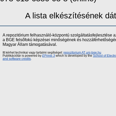
A lista elkészítésének d
A repozitórium felhasználó-központú szolgáltatásfejlesztés
a BGE felsőfokú képzései minőségének és hozzáférhetőségének
Magyar Állam támogatásával.
Itt kérhet technikai vagy tartalmi segítséget:
repozitorium AT uni-bge.hu
Publikációtár is powered by
EPrints 3
which is developed by the
School of Elect
and software credits
.