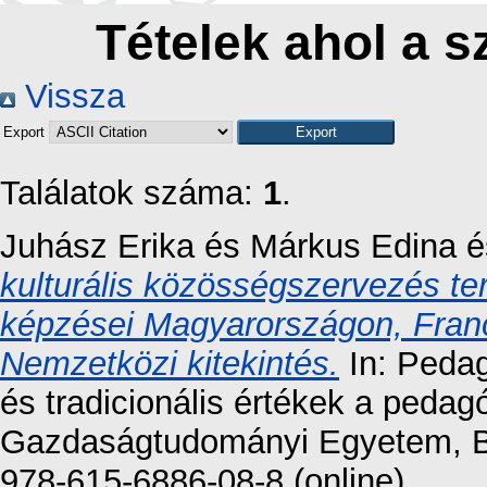
Tételek ahol a s
Vissza
Export
Találatok száma:
1
.
Juhász Erika
és
Márkus Edina
é
kulturális közösségszervezés te
képzései Magyarországon, Fran
Nemzetközi kitekintés.
In: Pedag
és tradicionális értékek a peda
Gazdaságtudományi Egyetem, B
978-615-6886-08-8 (online)