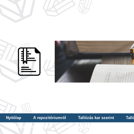
Nyitólap
A repozitóriumról
Tallózás kar szerint
Tall
Tallózás dátum szerint
Tallózás tudományterület szerint