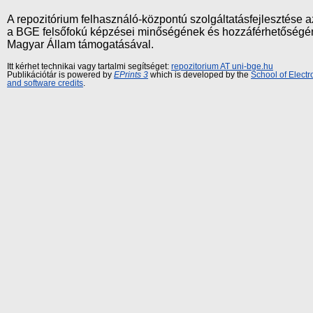
A repozitórium felhasználó-központú szolgáltatásfejlesztés
a BGE felsőfokú képzései minőségének és hozzáférhetőségének
Magyar Állam támogatásával.
Itt kérhet technikai vagy tartalmi segítséget:
repozitorium AT uni-bge.hu
Publikációtár is powered by
EPrints 3
which is developed by the
School of Elect
and software credits
.