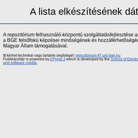
A lista elkészítésének d
A repozitórium felhasználó-központú szolgáltatásfejlesztés
a BGE felsőfokú képzései minőségének és hozzáférhetőségének
Magyar Állam támogatásával.
Itt kérhet technikai vagy tartalmi segítséget:
repozitorium AT uni-bge.hu
Publikációtár is powered by
EPrints 3
which is developed by the
School of Elect
and software credits
.