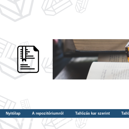
Nyitólap
A repozitóriumról
Tallózás kar szerint
Tall
Tallózás dátum szerint
Tallózás tudományterület szerint