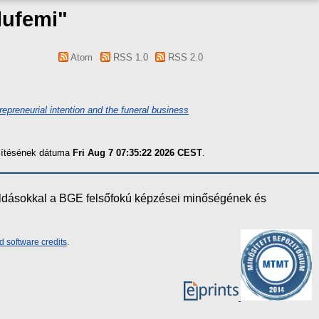
lufemi
"
Atom
RSS 1.0
RSS 2.0
repreneurial intention and the funeral business
szítésének dátuma
Fri Aug 7 07:35:22 2026 CEST
.
oldásokkal a BGE felsőfokú képzései minőségének és
d software credits
.