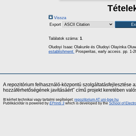
Tétele
Vissza
Export
Találatok száma:
1
.
Oludoyi Isaac Olakunle
és
Oludoyi Olayinka Oluw
establishment.
Prosperitas, early access. pp. 1-
A repozitórium felhasználó-központú szolgáltatásfejlesztés
hozzáférhetőségének javításáért" című projekt keretében val
Itt kérhet technikai vagy tartalmi segítséget:
repozitorium AT uni-bge.hu
Publikációtár is powered by
EPrints 3
which is developed by the
School of Elect