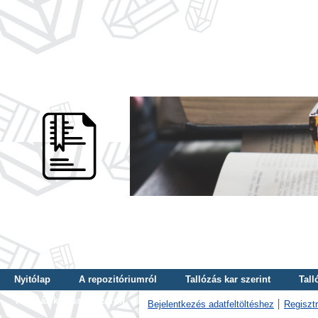
Nyitólap
A repozitóriumról
Tallózás kar szerint
Tall
Tallózás kulcsszó szerint
Bejelentkezés adatfeltöltéshez
Regisztr