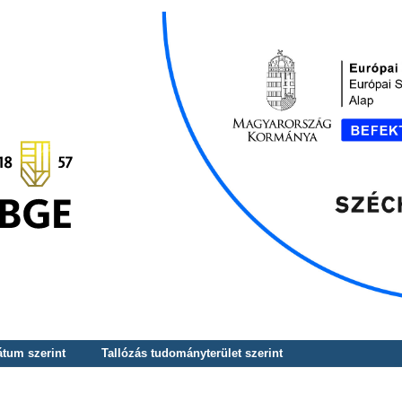
átum szerint
Tallózás tudományterület szerint