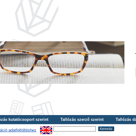
ózás kutatócsoport szerint
Tallózás szerző szerint
Tallózás d
áció adatfeltöltéshez