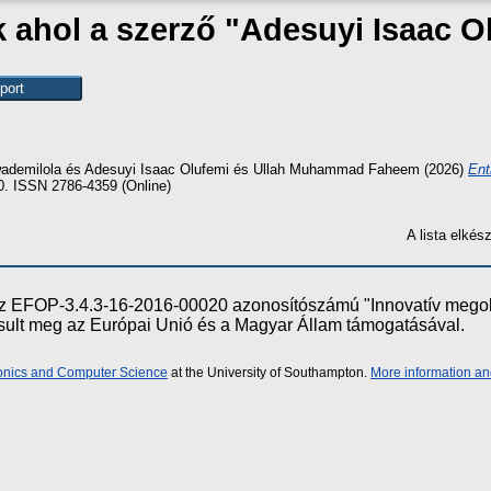
k ahol a szerző "
Adesuyi Isaac O
ademilola
és
Adesuyi Isaac Olufemi
és
Ullah Muhammad Faheem
(2026)
Ent
20. ISSN 2786-4359 (Online)
A lista elké
e az EFOP-3.4.3-16-2016-00020 azonosítószámú "Innovatív meg
ósult meg az Európai Unió és a Magyar Állam támogatásával.
ronics and Computer Science
at the University of Southampton.
More information an