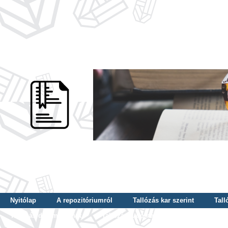
Nyitólap
A repozitóriumról
Tallózás kar szerint
Tall
Tallózás dátum szerint
Tallózás tudományterület szerint