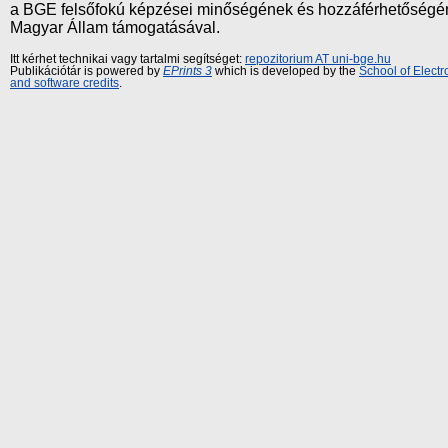
a BGE felsőfokú képzései minőségének és hozzáférhetőségének
Magyar Állam támogatásával.
Itt kérhet technikai vagy tartalmi segítséget:
repozitorium AT uni-bge.hu
Publikációtár is powered by
EPrints 3
which is developed by the
School of Elect
and software credits
.