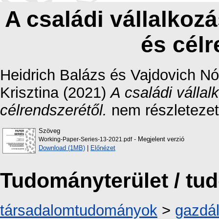
A családi vállalkoz
és célr
Heidrich Balázs
és
Vajdovich Nó
Krisztina
(2021)
A családi vállal
célrendszerétől.
nem részletezet
Szöveg
- Megjelent verzió
Working-Paper-Series-13-2021.pdf
Download (1MB)
|
Előnézet
Tudományterület / t
társadalomtudományok
>
gazdá