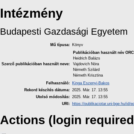
Intézmény
Budapesti Gazdasági Egyetem
Mű típusa:
Könyv
Publikációban használt név
ORC
Heidrich Balázs
Szerző publikációban használt neve:
Vajdovich Nóra
Németh Szilárd
Németh Krisztina
Felhasználó:
Kinga Eszenyi-Bakos
Rekord készítés dátuma:
2025. Már. 17. 13:55
Utolsó módosítás:
2025. Már. 17. 13:55
URI:
https://publikaciotar.uni-bge.hu/id/e
Actions (login required