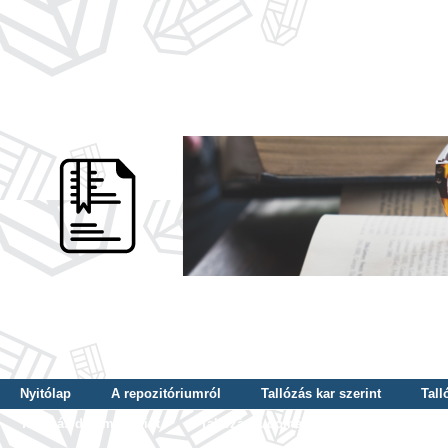
Nyitólap
A repozitóriumról
Tallózás kar szerint
Tall
Tallózás dátum szerint
Tallózás tudományterület szerint