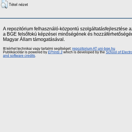
Tétel nézet
A repozitórium felhasználó-központú szolgáltatásfejlesztés
a BGE felsőfokú képzései minőségének és hozzáférhetőségének
Magyar Állam támogatásával.
Itt kérhet technikai vagy tartalmi segítséget:
repozitorium AT uni-bge.hu
Publikációtár is powered by
EPrints 3
which is developed by the
School of Elect
and software credits
.