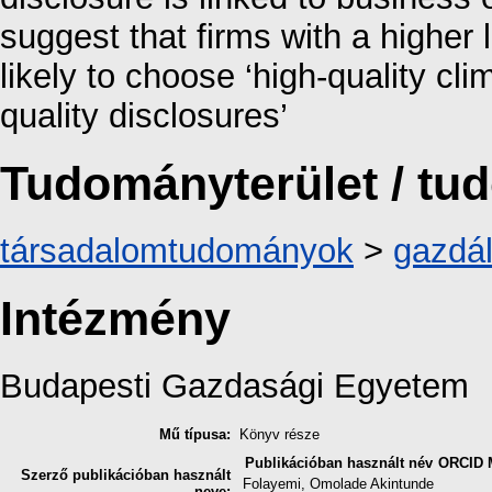
suggest that firms with a higher 
likely to choose ‘high-quality cli
quality disclosures’
Tudományterület / t
társadalomtudományok
>
gazdá
Intézmény
Budapesti Gazdasági Egyetem
Mű típusa:
Könyv része
Publikációban használt név
ORCID
Szerző publikációban használt
Folayemi, Omolade Akintunde
neve: