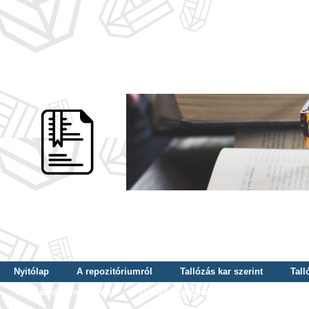
Nyitólap
A repozitóriumról
Tallózás kar szerint
Tall
Tallózás dátum szerint
Tallózás tudományterület szerint