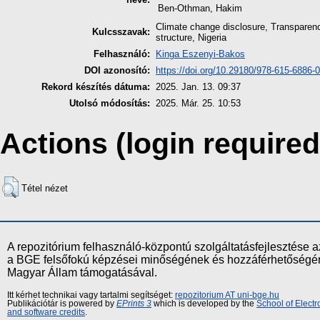
Ben-Othman, Hakim
Climate change disclosure, Transparency
Kulcsszavak:
structure, Nigeria
Felhasználó:
Kinga Eszenyi-Bakos
DOI azonosító:
https://doi.org/10.29180/978-615-6886-
Rekord készítés dátuma:
2025. Jan. 13. 09:37
Utolsó módosítás:
2025. Már. 25. 10:53
Actions (login required
Tétel nézet
A repozitórium felhasználó-központú szolgáltatásfejlesztés
a BGE felsőfokú képzései minőségének és hozzáférhetőségének
Magyar Állam támogatásával.
Itt kérhet technikai vagy tartalmi segítséget:
repozitorium AT uni-bge.hu
Publikációtár is powered by
EPrints 3
which is developed by the
School of Elect
and software credits
.