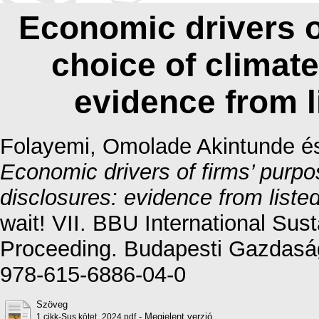
Economic drivers o
choice of climat
evidence from l
Folayemi, Omolade Akintunde
é
Economic drivers of firms’ purpo
disclosures: evidence from listed
wait! VII. BBU International Sus
Proceeding. Budapesti Gazdasá
978-615-6886-04-0
Szöveg
- Megjelent verzió
1.cikk-Sus kötet_2024.pdf