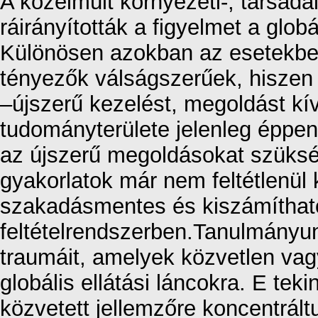
A közelmúlt környezeti-, társada
ráirányították a figyelmet a glob
Különösen azokban az esetekben
tényezők válságszerűek, hiszen
–újszerű kezelést, megoldást kí
tudományterülete jelenleg éppen
az újszerű megoldásokat szükség
gyakorlatok már nem feltétlenül 
szakadásmentes és kiszámíthat
feltételrendszerben.Tanulmányu
traumáit, amelyek közvetlen vag
globális ellátási láncokra. E te
közvetett jellemzőre koncentrált