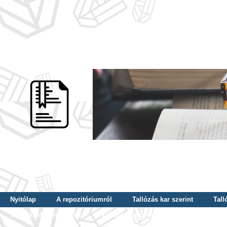
Nyitólap
A repozitóriumról
Tallózás kar szerint
Tall
Tallózás dátum szerint
Tallózás tudományterület szerint