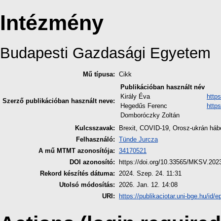
Intézmény
Budapesti Gazdasági Egyetem
Mű típusa:
Cikk
Publikációban használt név
Király Éva
http
Szerző publikációban használt neve:
Hegedűs Ferenc
http
Domboróczky Zoltán
Kulcsszavak:
Brexit, COVID-19, Orosz-ukrán háború
Felhasználó:
Tünde Jurcza
A mű MTMT azonosítója:
34170521
DOI azonosító:
https://doi.org/10.33565/MKSV.202
Rekord készítés dátuma:
2024. Szep. 24. 11:31
Utolsó módosítás:
2026. Jan. 12. 14:08
URI:
https://publikaciotar.uni-bge.hu/id/e