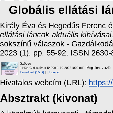
Globális ellátási l
Király Éva
és
Hegedűs Ferenc
é
ellátási láncok aktuális kihívásai
sokszínű válaszok - Gazdálkodá
2023 (1). pp. 55-92. ISSN 2630
Szöveg
- Megjelent verzió
11434-Cikk szöveg-54009-1-10-20231002.pdf
Download (1MB)
|
Előnézet
Hivatalos webcím (URL):
https:
Absztrakt (kivonat)