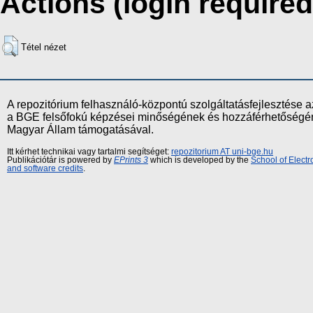
Actions (login required
Tétel nézet
A repozitórium felhasználó-központú szolgáltatásfejlesztés
a BGE felsőfokú képzései minőségének és hozzáférhetőségének
Magyar Állam támogatásával.
Itt kérhet technikai vagy tartalmi segítséget:
repozitorium AT uni-bge.hu
Publikációtár is powered by
EPrints 3
which is developed by the
School of Elect
and software credits
.