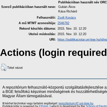
Publikációban használt név
ORC
Szerző publikációban használt neve:
Gubán Ákos
Kása Richárd
Felhasználó:
Zsolt Kovács
A mű MTMT azonosítója:
2546782
Rekord készítés dátuma:
2015. Nov. 10. 12:20
Utolsó módosítás:
2015. Nov. 10. 12:20
URI:
https://publikaciotar.uni-bge.hu/id/e
Actions (login required
Tétel nézet
A repozitórium felhasználó-központú szolgáltatásfejlesztés
a BGE felsőfokú képzései minőségének és hozzáférhetőségének
Magyar Állam támogatásával.
Itt kérhet technikai vagy tartalmi segítséget:
repozitorium AT uni-bge.hu
Publikációtár is powered by
EPrints 3
which is developed by the
School of Elect