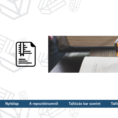
Nyitólap
A repozitóriumról
Tallózás kar szerint
Tall
Tallózás dátum szerint
Tallózás tudományterület szerint