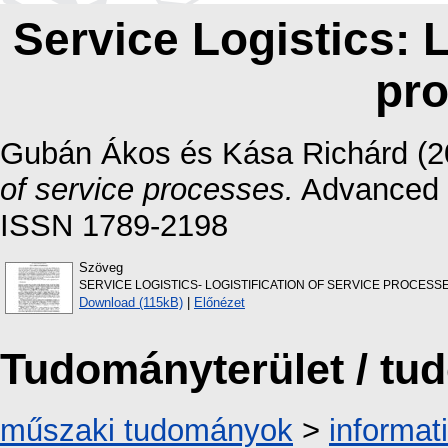
Service Logistics: L
pr
Gubán Ákos
és
Kása Richárd
(2
of service processes.
Advanced L
ISSN 1789-2198
Szöveg
SERVICE LOGISTICS- LOGISTIFICATION OF SERVICE PROCESSES
Download (115kB)
|
Előnézet
Tudományterület / t
műszaki tudományok
>
informat