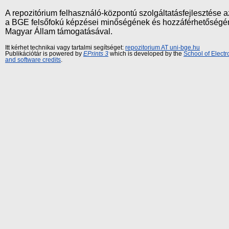
A repozitórium felhasználó-központú szolgáltatásfejlesztés
a BGE felsőfokú képzései minőségének és hozzáférhetőségének
Magyar Állam támogatásával.
Itt kérhet technikai vagy tartalmi segítséget:
repozitorium AT uni-bge.hu
Publikációtár is powered by
EPrints 3
which is developed by the
School of Elect
and software credits
.