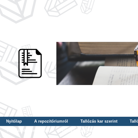
Nyitólap
A repozitóriumról
Tallózás kar szerint
Tall
Tallózás dátum szerint
Tallózás tudományterület szerint