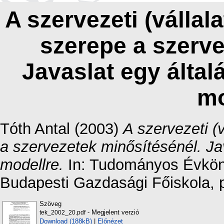
A szervezeti (vállala
szerepe a szerve
Javaslat egy által
mo
Tóth Antal
(2003)
A szervezeti (v
a szervezetek minősítésénél. Jav
modellre.
In: Tudományos Évköny
Budapesti Gazdasági Főiskola, 
Szöveg
- Megjelent verzió
tek_2002_20.pdf
Download (188kB)
|
Előnézet