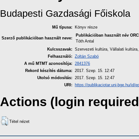
Budapesti Gazdasági Főiskola
Mű típusa:
Könyv része
Publikációban használt név
ORC
Szerző publikációban használt neve:
Tóth Antal
Kulcsszavak:
Szervezeti kultúra, Vállalati kultúra
Felhasználó:
Zoltán Szabó
A mű MTMT azonosítója:
2841376
Rekord készítés dátuma:
2017. Szep. 15. 12:47
Utolsó módosítás:
2017. Szep. 15. 12:47
URI:
https://publikaciotar.uni-bge.hu/id/e
Actions (login required
Tétel nézet