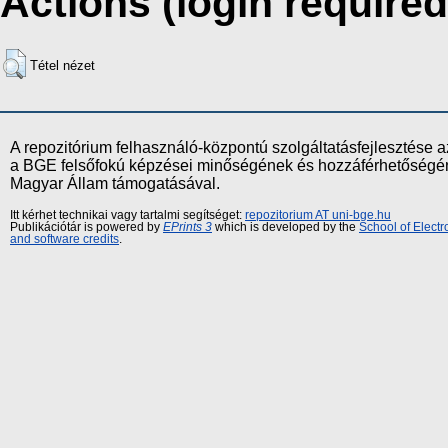
Actions (login required
Tétel nézet
A repozitórium felhasználó-központú szolgáltatásfejlesztés
a BGE felsőfokú képzései minőségének és hozzáférhetőségének
Magyar Állam támogatásával.
Itt kérhet technikai vagy tartalmi segítséget:
repozitorium AT uni-bge.hu
Publikációtár is powered by
EPrints 3
which is developed by the
School of Elect
and software credits
.