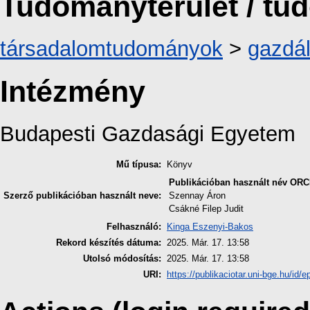
Tudományterület / t
társadalomtudományok
>
gazdá
Intézmény
Budapesti Gazdasági Egyetem
Mű típusa:
Könyv
Publikációban használt név
ORC
Szerző publikációban használt neve:
Szennay Áron
Csákné Filep Judit
Felhasználó:
Kinga Eszenyi-Bakos
Rekord készítés dátuma:
2025. Már. 17. 13:58
Utolsó módosítás:
2025. Már. 17. 13:58
URI:
https://publikaciotar.uni-bge.hu/id/e