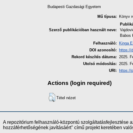
Budapesti Gazdasági Egyetem
Mű típusa:
Könyv r
Publik
Szerző publikációban használt neve:
Vajdovi
Babos K
Felhasználó:
Kinga E
DOI azonosító:
https:/
Rekord készítés dátuma:
2025. F
Utolsó módosítás:
2025. F
URI:
https://
Actions (login required)
Tétel nézet
A repozitórium felhasználó-központú szolgáltatásfejlesztés
hozzáférhetőségének javításáért" című projekt keretében val