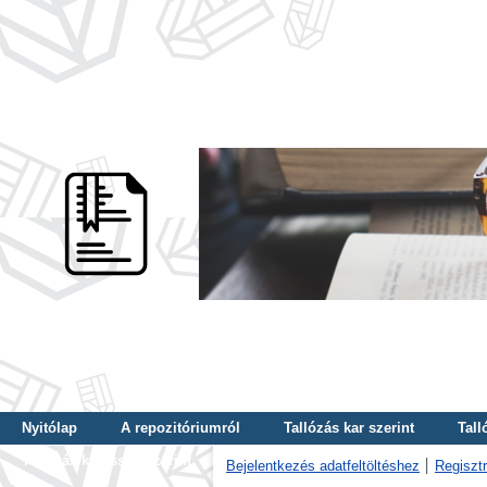
Nyitólap
A repozitóriumról
Tallózás kar szerint
Tall
Tallózás kulcsszó szerint
Bejelentkezés adatfeltöltéshez
Regisztr