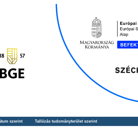
átum szerint
Tallózás tudományterület szerint