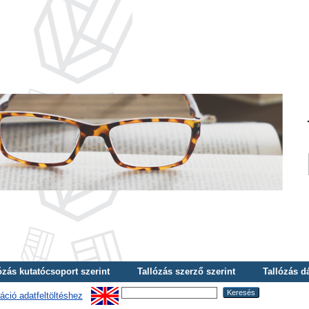
ózás kutatócsoport szerint
Tallózás szerző szerint
Tallózás d
áció adatfeltöltéshez