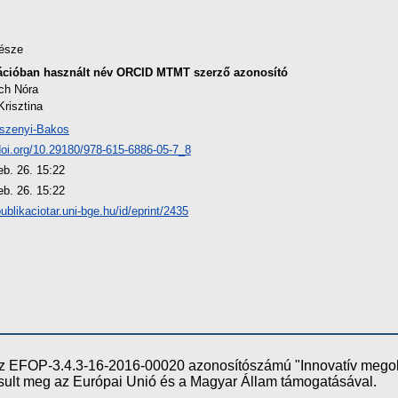
észe
ációban használt név
ORCID
MTMT szerző azonosító
ch Nóra
risztina
szenyi-Bakos
/doi.org/10.29180/978-615-6886-05-7_8
eb. 26. 15:22
eb. 26. 15:22
publikaciotar.uni-bge.hu/id/eprint/2435
e az EFOP-3.4.3-16-2016-00020 azonosítószámú "Innovatív meg
ósult meg az Európai Unió és a Magyar Állam támogatásával.