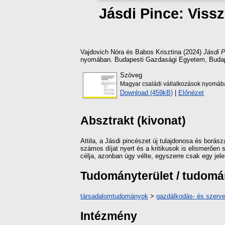
Jásdi Pince: Viss
Vajdovich Nóra
és
Babos Krisztina
(2024)
Jásdi P
nyomában. Budapesti Gazdasági Egyetem, Budape
Szöveg
Magyar családi vállalkozások nyomáb
Download (459kB)
|
Előnézet
Absztrakt (kivonat)
Attila, a Jásdi pincészet új tulajdonosa és borás
számos díjat nyert és a kritikusok is elismerően 
célja, azonban úgy vélte, egyszerre csak egy jele
Tudományterület / tudom
társadalomtudományok
>
gazdálkodás- és szer
Intézmény