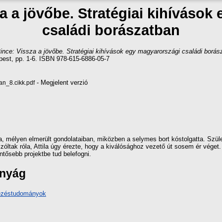
za a jövőbe. Stratégiai kihívások
családi borászatban
ince: Vissza a jövőbe. Stratégiai kihívások egy magyarországi családi borás
st, pp. 1-6. ISBN 978-615-6886-05-7
- Megjelent verzió
an_8.cikk.pdf
za, mélyen elmerült gondolataiban, miközben a selymes bort kóstolgatta. Szülei
szóltak róla, Attila úgy érezte, hogy a kiválósághoz vezető út sosem ér véget
ntősebb projektbe tud belefogni.
ányág
vezéstudományok