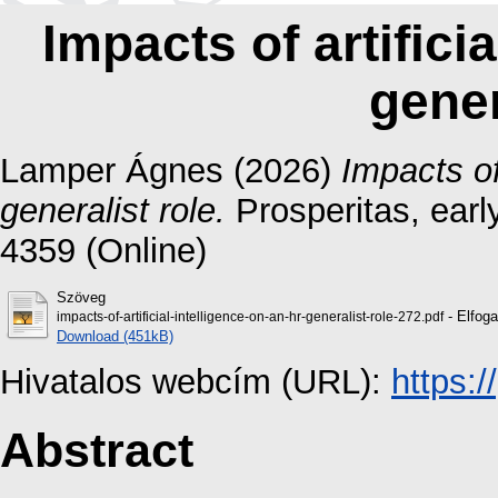
Impacts of artifici
gener
Lamper Ágnes
(2026)
Impacts of
generalist role.
Prosperitas, earl
4359 (Online)
Szöveg
- Elfoga
impacts-of-artificial-intelligence-on-an-hr-generalist-role-272.pdf
Download (451kB)
Hivatalos webcím (URL):
https:/
Abstract