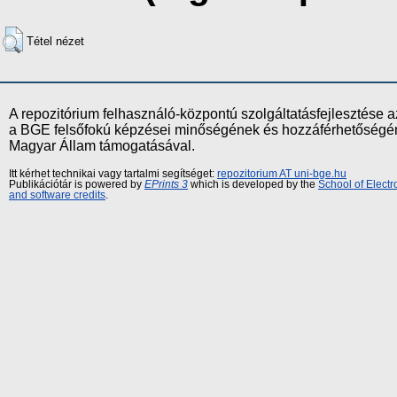
Tétel nézet
A repozitórium felhasználó-központú szolgáltatásfejlesztés
a BGE felsőfokú képzései minőségének és hozzáférhetőségének
Magyar Állam támogatásával.
Itt kérhet technikai vagy tartalmi segítséget:
repozitorium AT uni-bge.hu
Publikációtár is powered by
EPrints 3
which is developed by the
School of Elect
and software credits
.