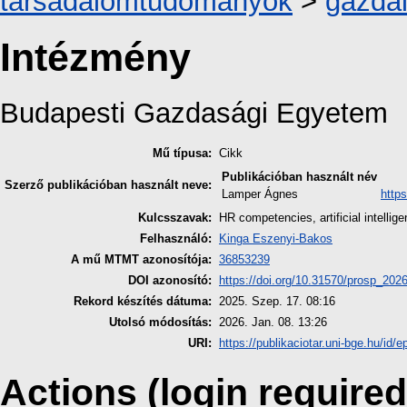
társadalomtudományok
>
gazdá
Intézmény
Budapesti Gazdasági Egyetem
Mű típusa:
Cikk
Publikációban használt név
Szerző publikációban használt neve:
Lamper Ágnes
http
Kulcsszavak:
HR competencies, artificial intellig
Felhasználó:
Kinga Eszenyi-Bakos
A mű MTMT azonosítója:
36853239
DOI azonosító:
https://doi.org/10.31570/prosp_202
Rekord készítés dátuma:
2025. Szep. 17. 08:16
Utolsó módosítás:
2026. Jan. 08. 13:26
URI:
https://publikaciotar.uni-bge.hu/id/e
Actions (login required