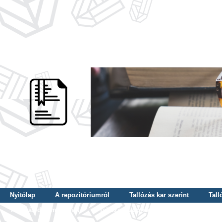
Nyitólap
A repozitóriumról
Tallózás kar szerint
Tall
Tallózás dátum szerint
Tallózás tudományterület szerint