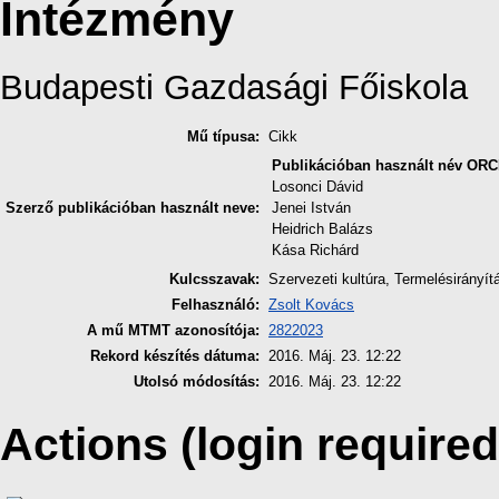
Intézmény
Budapesti Gazdasági Főiskola
Mű típusa:
Cikk
Publikációban használt név
ORC
Losonci Dávid
Szerző publikációban használt neve:
Jenei István
Heidrich Balázs
Kása Richárd
Kulcsszavak:
Szervezeti kultúra, Termelésirányít
Felhasználó:
Zsolt Kovács
A mű MTMT azonosítója:
2822023
Rekord készítés dátuma:
2016. Máj. 23. 12:22
Utolsó módosítás:
2016. Máj. 23. 12:22
Actions (login required