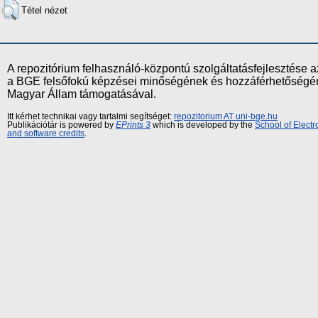
Tétel nézet
A repozitórium felhasználó-központú szolgáltatásfejlesztés
a BGE felsőfokú képzései minőségének és hozzáférhetőségének
Magyar Állam támogatásával.
Itt kérhet technikai vagy tartalmi segítséget:
repozitorium AT uni-bge.hu
Publikációtár is powered by
EPrints 3
which is developed by the
School of Elect
and software credits
.