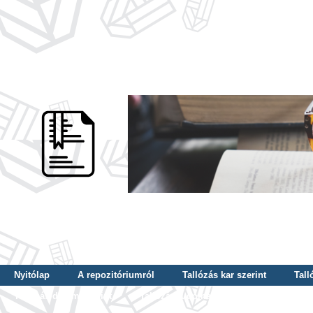
Nyitólap
A repozitóriumról
Tallózás kar szerint
Tall
Tallózás dátum szerint
Tallózás tudományterület szerint