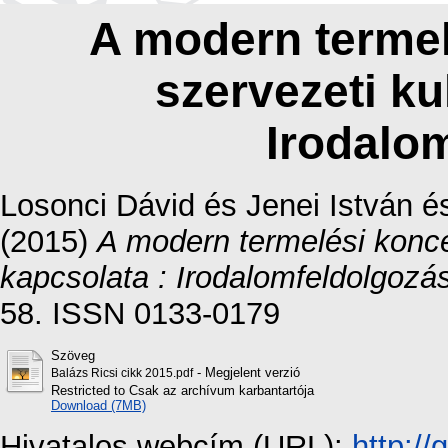
A modern termel
szervezeti ku
Irodalo
Losonci Dávid
és
Jenei István
é
(2015)
A modern termelési konce
kapcsolata : Irodalomfeldolgozás
58. ISSN 0133-0179
Szöveg
- Megjelent verzió
Balázs Ricsi cikk 2015.pdf
Restricted to Csak az archívum karbantartója
Download (7MB)
Hivatalos webcím (URL):
http:/