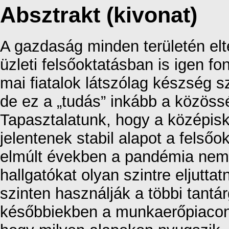
Absztrakt (kivonat)
A gazdaság minden területén elte
üzleti felsőoktatásban is igen fo
mai fiatalok látszólag készség s
de ez a „tudás” inkább a közöss
Tapasztalatunk, hogy a középis
jelentenek stabil alapot a felsőo
elmúlt években a pandémia nem 
hallgatókat olyan szintre eljutt
szinten használják a többi tantárg
későbbiekben a munkaerőpiacon