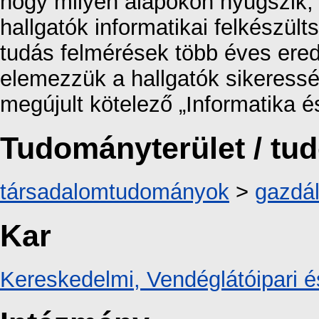
hogy milyen alapokon nyugszik, 
hallgatók informatikai felkészü
tudás felmérések több éves ered
elemezzük a hallgatók sikeressé
megújult kötelező „Informatika é
Tudományterület / t
társadalomtudományok
>
gazdá
Kar
Kereskedelmi, Vendéglátóipari é