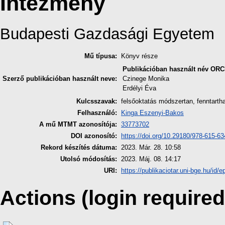
Intézmény
Budapesti Gazdasági Egyetem
Mű típusa:
Könyv része
Publikációban használt név
ORC
Szerző publikációban használt neve:
Czinege Monika
Erdélyi Éva
Kulcsszavak:
felsőoktatás módszertan, fenntartha
Felhasználó:
Kinga Eszenyi-Bakos
A mű MTMT azonosítója:
33773702
DOI azonosító:
https://doi.org/10.29180/978-615-6
Rekord készítés dátuma:
2023. Már. 28. 10:58
Utolsó módosítás:
2023. Máj. 08. 14:17
URI:
https://publikaciotar.uni-bge.hu/id/e
Actions (login required