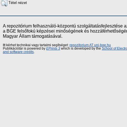
Tétel nézet
A repozitórium felhasználó-központú szolgáltatásfejlesztés
a BGE felsőfokú képzései minőségének és hozzáférhetőségének
Magyar Állam támogatásával.
Itt kérhet technikai vagy tartalmi segítséget:
repozitorium AT uni-bge.hu
Publikációtár is powered by
EPrints 3
which is developed by the
School of Elect
and software credits
.