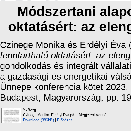
Módszertani alapo
oktatásért: az elen
Czinege Monika
és
Erdélyi Éva
fenntartható oktatásért: az eleng
gondolkodás és integrált vállalat
a gazdasági és energetikai vá
Ünnepe konferencia kötet 2023
Budapest, Magyarország, pp. 1
Szöveg
- Megjelent verzió
Czinege Monika_Erdélyi Éva.pdf
Download (386kB)
|
Előnézet