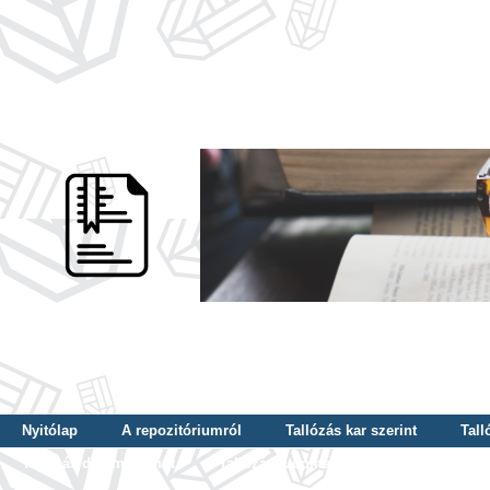
Nyitólap
A repozitóriumról
Tallózás kar szerint
Tall
Tallózás dátum szerint
Tallózás tudományterület szerint