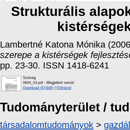
Strukturális alapo
kistérségek
Lambertné Katona Mónika
(200
szerepe a kistérségek fejleszté
pp. 23-30. ISSN 1418-6241
Szöveg
- Megjelent verzió
0604_03.pdf
Download (674kB)
|
Előnézet
Tudományterület / t
társadalomtudományok
>
gazdá