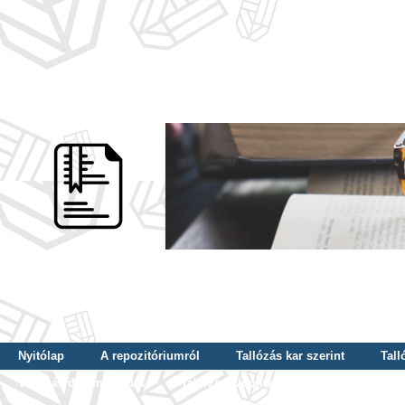
Nyitólap
A repozitóriumról
Tallózás kar szerint
Tall
Tallózás dátum szerint
Tallózás tudományterület szerint