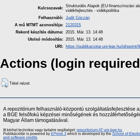
Strukturális Alapok (EU-finanszírozási ala
Kulcsszavak:
vidékfejlesztés - vidékpolitika
Felhasználó:
Judit Góczán
A mű MTMT azonosítója:
2120315
Rekord készítés dátuma:
2015. Már. 13. 14:48
Utolsó módosítás:
2015. Már. 13. 14:48
URI:
https://publikaciotar.uni-bge.hu/id/eprint/
Actions (login required
Tétel nézet
A repozitórium felhasználó-központú szolgáltatásfejlesztés
a BGE felsőfokú képzései minőségének és hozzáférhetőségének
Magyar Állam támogatásával.
Itt kérhet technikai vagy tartalmi segítséget:
repozitorium AT uni-bge.hu
Publikációtár is powered by
EPrints 3
which is developed by the
School of Elect
and software credits
.