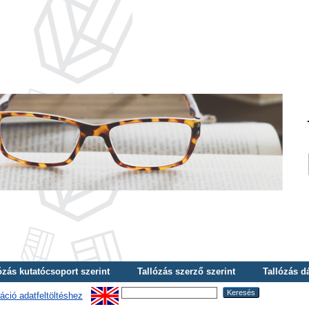
ózás kutatócsoport szerint
Tallózás szerző szerint
Tallózás d
áció adatfeltöltéshez