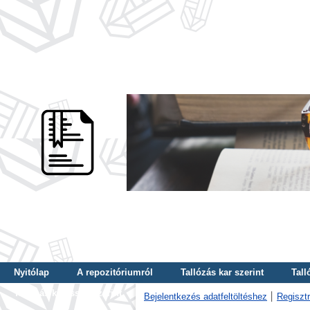
Nyitólap
A repozitóriumról
Tallózás kar szerint
Tall
Tallózás kulcsszó szerint
Bejelentkezés adatfeltöltéshez
Regisztr