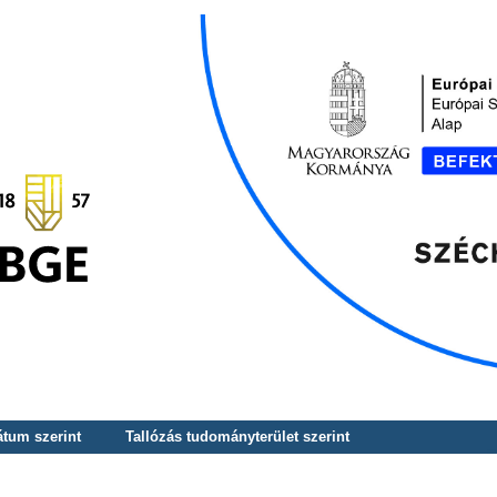
átum szerint
Tallózás tudományterület szerint