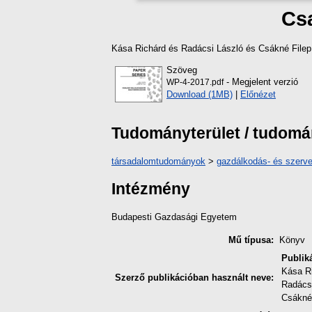
Cs
Kása Richárd
és
Radácsi László
és
Csákné Filep
Szöveg
- Megjelent verzió
WP-4-2017.pdf
Download (1MB)
|
Előnézet
Tudományterület / tudom
társadalomtudományok
>
gazdálkodás- és szer
Intézmény
Budapesti Gazdasági Egyetem
Mű típusa:
Könyv
Publik
Kása R
Szerző publikációban használt neve:
Radács
Csákné 