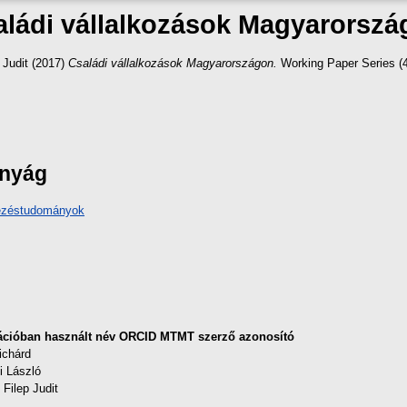
aládi vállalkozások Magyarorszá
 Judit
(2017)
Családi vállalkozások Magyarországon.
Working Paper Series (
ányág
vezéstudományok
ációban használt név
ORCID
MTMT szerző azonosító
ichárd
i László
Filep Judit