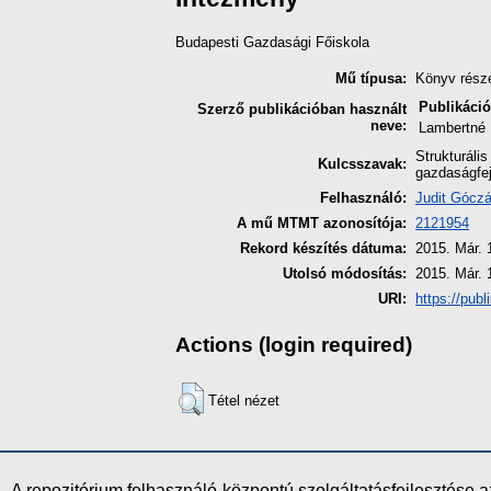
Budapesti Gazdasági Főiskola
Mű típusa:
Könyv rész
Publikáció
Szerző publikációban használt
neve:
Lambertné
Strukturális
Kulcsszavak:
gazdaságfej
Felhasználó:
Judit Gócz
A mű MTMT azonosítója:
2121954
Rekord készítés dátuma:
2015. Már. 
Utolsó módosítás:
2015. Már. 
URI:
https://publ
Actions (login required)
Tétel nézet
A repozitórium felhasználó-központú szolgáltatásfejlesztés