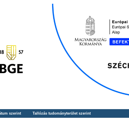
átum szerint
Tallózás tudományterület szerint