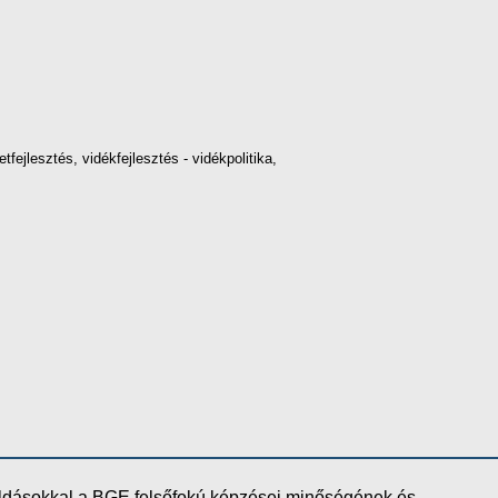
tfejlesztés, vidékfejlesztés - vidékpolitika,
oldásokkal a BGE felsőfokú képzései minőségének és