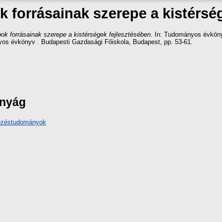
ok forrásainak szerepe a kistérsé
apok forrásainak szerepe a kistérségek fejlesztésében.
In: Tudományos évkönyv
s évkönyv . Budapesti Gazdasági Főiskola, Budapest, pp. 53-61.
ányág
vezéstudományok