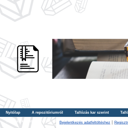
Nyitólap
A repozitóriumról
Tallózás kar szerint
Tall
Tallózás kulcsszó szerint
Bejelentkezés adatfeltöltéshez
Regisztr