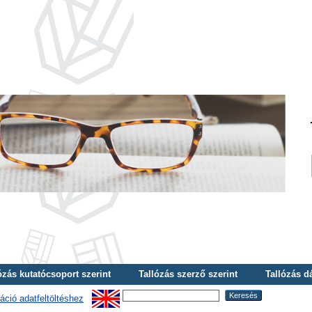
ózás kutatócsoport szerint
Tallózás szerző szerint
Tallózás d
áció adatfeltöltéshez