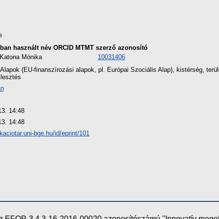
e
ban használt név
ORCID
MTMT szerző azonosító
 Katona Mónika
10031406
 Alapok (EU-finanszírozási alapok, pl. Európai Szociális Alap), kistérség, terüle
lesztés
án
13. 14:48
13. 14:48
ikaciotar.uni-bge.hu/id/eprint/101
e az EFOP-3.4.3-16-2016-00020 azonosítószámú "Innovatív meg