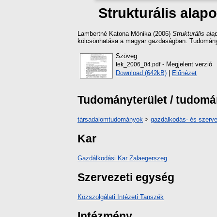
Strukturális alap
Lambertné Katona Mónika
(2006)
Strukturális al
kölcsönhatása a magyar gazdaságban. Tudományo
Szöveg
- Megjelent verzió
tek_2006_04.pdf
Download (642kB)
|
Előnézet
Tudományterület / tudom
társadalomtudományok
>
gazdálkodás- és szer
Kar
Gazdálkodási Kar Zalaegerszeg
Szervezeti egység
Közszolgálati Intézeti Tanszék
Intézmény