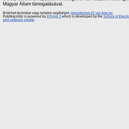
Magyar Állam támogatásával.
Itt kérhet technikai vagy tartalmi segítséget:
repozitorium AT uni-bge.hu
Publikációtár is powered by
EPrints 3
which is developed by the
School of Elect
and software credits
.