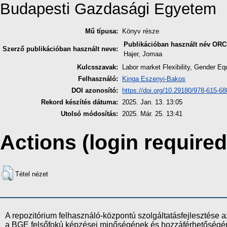
Budapesti Gazdasági Egyetem
Mű típusa:
Könyv része
Publikációban használt név
ORC
Szerző publikációban használt neve:
Hajer, Jomaa
Kulcsszavak:
Labor market Flexibility, Gender Equ
Felhasználó:
Kinga Eszenyi-Bakos
DOI azonosító:
https://doi.org/10.29180/978-615-6
Rekord készítés dátuma:
2025. Jan. 13. 13:05
Utolsó módosítás:
2025. Már. 25. 13:41
Actions (login required
Tétel nézet
A repozitórium felhasználó-központú szolgáltatásfejlesztés
a BGE felsőfokú képzései minőségének és hozzáférhetőségének