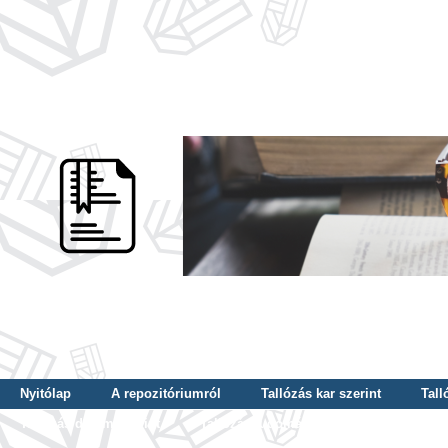
Nyitólap
A repozitóriumról
Tallózás kar szerint
Tall
Tallózás dátum szerint
Tallózás tudományterület szerint