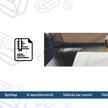
Nyitólap
A repozitóriumról
Tallózás kar szerint
Tall
Tallózás dátum szerint
Tallózás tudományterület szerint