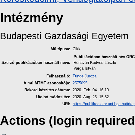
Intézmény
Budapesti Gazdasági Egyetem
Mű típusa:
Cikk
Publikációban használt név
ORC
Szerző publikációban használt neve:
Rónavári-Kedves László
Varga István
Felhasználó:
Tünde Jurcza
A mű MTMT azonosítója:
2575095
Rekord készítés dátuma:
2020. Feb. 04. 16:10
Utolsó módosítás:
2020. Aug. 26. 15:52
URI:
https://publikaciotar.uni-bge.hu/id/e
Actions (login required