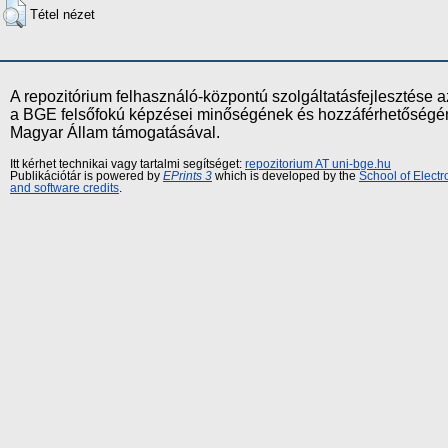
Tétel nézet
A repozitórium felhasználó-központú szolgáltatásfejlesztés
a BGE felsőfokú képzései minőségének és hozzáférhetőségének
Magyar Állam támogatásával.
Itt kérhet technikai vagy tartalmi segítséget:
repozitorium AT uni-bge.hu
Publikációtár is powered by
EPrints 3
which is developed by the
School of Elect
and software credits
.