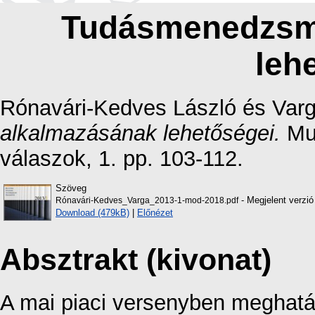
Tudásmenedzsm
leh
Rónavári-Kedves László
és
Varg
alkalmazásának lehetőségei.
Mul
válaszok, 1. pp. 103-112.
Szöveg
- Megjelent verzió
Rónavári-Kedves_Varga_2013-1-mod-2018.pdf
Download (479kB)
|
Előnézet
Absztrakt (kivonat)
A mai piaci versenyben meghatá