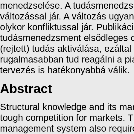
menedzselése. A tudásmenedzsm
változással jár. A változás ugya
olykor konfliktussal jár. Publiká
tudásmenedzsment elsődleges cél
(rejtett) tudás aktiválása, ezált
rugalmasabban tud reagálni a pia
tervezés is hatékonyabbá válik.
Abstract
Structural knowledge and its man
tough competition for markets. T
management system also requir