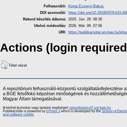
Felhasználó:
Kinga Eszenyi-Bakos
DOI azonosító:
https://doi.org/10.29180/978-615-68
Rekord készítés dátuma:
2025. Jún. 28. 08:30
Utolsó módosítás:
2026. Már. 09. 07:06
URI:
https://publikaciotar.uni-bge.hu/id/e
Actions (login required
Tétel nézet
A repozitórium felhasználó-központú szolgáltatásfejlesztés
a BGE felsőfokú képzései minőségének és hozzáférhetőségének
Magyar Állam támogatásával.
Itt kérhet technikai vagy tartalmi segítséget:
repozitorium AT uni-bge.hu
Publikációtár is powered by
EPrints 3
which is developed by the
School of Elect
and software credits
.