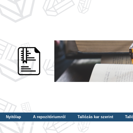
Nyitólap
A repozitóriumról
Tallózás kar szerint
Tall
Tallózás dátum szerint
Tallózás tudományterület szerint