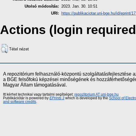
Utolsó módosítás:
2023. Jan. 30. 10:51
URI:
https://publikaciotar.uni-bge.hu/id/eprint/1
Actions (login required
Tétel nézet
A repozitórium felhasználó-központú szolgáltatásfejlesztés
a BGE felsőfokú képzései minőségének és hozzáférhetőségének
Magyar Állam támogatásával.
Itt kérhet technikai vagy tartalmi segítséget:
repozitorium AT uni-bge.hu
Publikációtár is powered by
EPrints 3
which is developed by the
School of Elect
and software credits
.