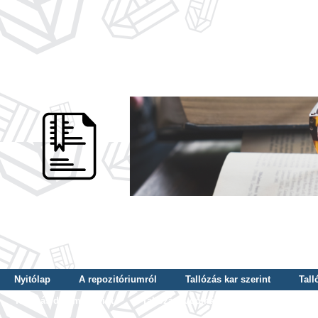
Nyitólap
A repozitóriumról
Tallózás kar szerint
Tall
Tallózás dátum szerint
Tallózás tudományterület szerint