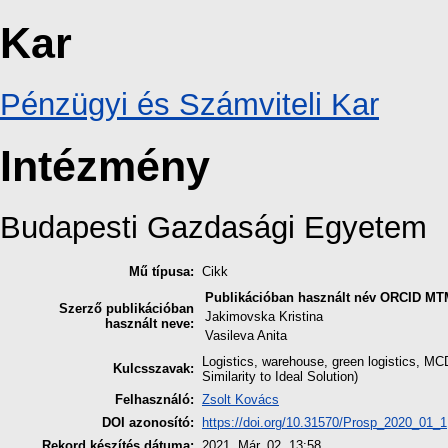
Kar
Pénzügyi és Számviteli Kar
Intézmény
Budapesti Gazdasági Egyetem
Mű típusa:
Cikk
Publikációban használt név
ORCID
MTM
Szerző publikációban
Jakimovska Kristina
használt neve:
Vasileva Anita
Logistics, warehouse, green logistics, M
Kulcsszavak:
Similarity to Ideal Solution)
Felhasználó:
Zsolt Kovács
DOI azonosító:
https://doi.org/10.31570/Prosp_2020_01_1
Rekord készítés dátuma:
2021. Már. 02. 13:58