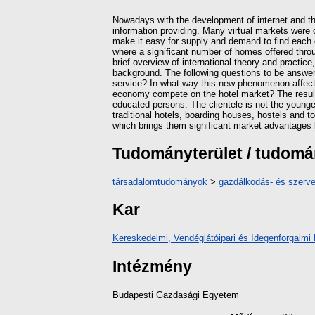
Nowadays with the development of internet and t
information providing. Many virtual markets were c
make it easy for supply and demand to find each 
where a significant number of homes offered throu
brief overview of international theory and practic
background. The following questions to be answe
service? In what way this new phenomenon affects
economy compete on the hotel market? The result
educated persons. The clientele is not the younges
traditional hotels, boarding houses, hostels and t
which brings them significant market advantages 
Tudományterület / tudom
társadalomtudományok
>
gazdálkodás- és szer
Kar
Kereskedelmi, Vendéglátóipari és Idegenforgalmi 
Intézmény
Budapesti Gazdasági Egyetem