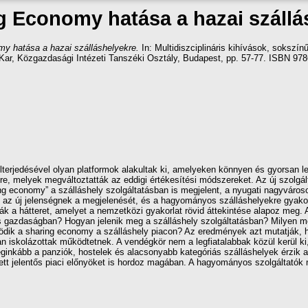
g Economy hatása a hazai szállá
y hatása a hazai szálláshelyekre.
In: Multidiszciplináris kihívások, soksz
 Kar, Közgazdasági Intézeti Tanszéki Osztály, Budapest, pp. 57-77. ISBN 9
 elterjedésével olyan platformok alakultak ki, amelyeken könnyen és gyorsan 
étre, melyek megváltoztatták az eddigi értékesítési módszereket. Az új szolgál
ring economy” a szálláshely szolgáltatásban is megjelent, a nyugati nagyvár
k az új jelenségnek a megjelenését, és a hagyományos szálláshelyekre gyakor
tják a hátteret, amelyet a nemzetközi gyakorlat rövid áttekintése alapoz meg
gazdaságban? Hogyan jelenik meg a szálláshely szolgáltatásban? Milyen mód
űködik a sharing economy a szálláshely piacon? Az eredmények azt mutatják,
skolázottak működtetnek. A vendégkör nem a legfiatalabbak közül kerül ki, 
inkább a panziók, hostelek és alacsonyabb kategóriás szálláshelyek érzik az
ett jelentős piaci előnyöket is hordoz magában. A hagyományos szolgáltatók 