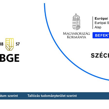
átum szerint
Tallózás tudományterület szerint