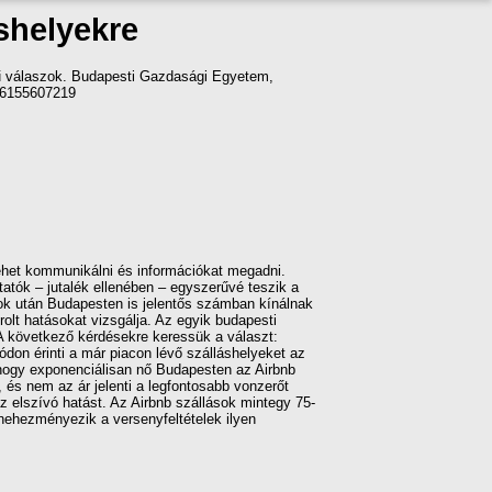
shelyekre
ínű válaszok. Budapesti Gazdasági Egyetem,
786155607219
lehet kommunikálni és információkat megadni.
tatók – jutalék ellenében – egyszerűvé teszik a
osok után Budapesten is jelentős számban kínálnak
olt hatásokat vizsgálja. Az egyik budapesti
. A következő kérdésekre keressük a választ:
on érinti a már piacon lévő szálláshelyeket az
 hogy exponenciálisan nő Budapesten az Airbnb
és nem az ár jelenti a legfontosabb vonzerőt
 elszívó hatást. Az Airbnb szállások mintegy 75-
nehezményezik a versenyfeltételek ilyen