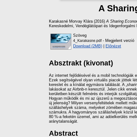
A Sharin
Karakasné Morvay Klára
(2016)
A Sharing Econom
Kereskedelmi, Vendéglátóipari és Idegenforgalmi
Szöveg
- Megjelent verzió
4_Karakasne.pdf
Download (2MB)
|
Előnézet
Absztrakt (kivonat)
Az internet fejlődésével és a mobil technológiák
Ezek segítségével olyan virtuális piacok jöttek l
kereslet és a kínálat egymásra találását. A „sha
lakásokat az Airbnb-n keresztül. Jelen cikk enne
kerületben készült felmérés és interjúk szolgálta
Hogyan működik és mi az újszerű a megosztásos 
új jelenség? Milyen versenyfeltételek mellett m
szálláshelyek száma, melyeket zömében magasan i
számukra. A hagyományos szálláshelyek közül leg
80 %-a feketén üzemel, ami az adóelkerülés mell
aránytalanságát.
Abstract