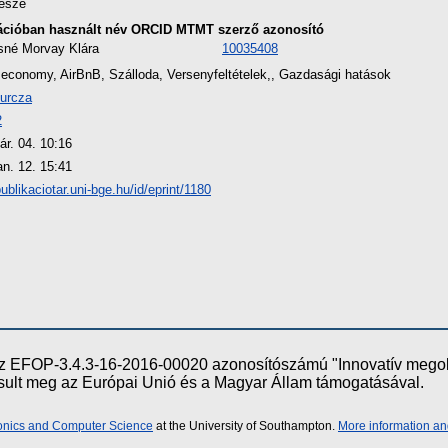
észe
ációban használt név
ORCID
MTMT szerző azonosító
sné Morvay Klára
10035408
 economy, AirBnB, Szálloda, Versenyfeltételek,, Gazdasági hatások
urcza
2
ár. 04. 10:16
an. 12. 15:41
publikaciotar.uni-bge.hu/id/eprint/1180
e az EFOP-3.4.3-16-2016-00020 azonosítószámú "Innovatív meg
ósult meg az Európai Unió és a Magyar Állam támogatásával.
ronics and Computer Science
at the University of Southampton.
More information an