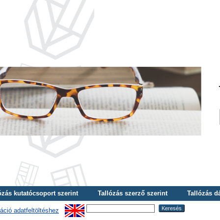
ózás kutatócsoport szerint
Tallózás szerző szerint
Tallózás d
áció adatfeltöltéshez