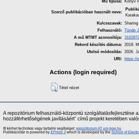
Mű típusa:
Könyv r
Publik
Szerző publikációban használt neve:
Karaka
Kulcsszavak:
Sharing
Felhasználó:
Tünde J
A mű MTMT azonosítója:
310297
Rekord készítés dátuma:
2019. M
Utolsó módosítás:
2026. J
URI:
https://
Actions (login required)
Tétel nézet
A repozitórium felhasználó-központú szolgáltatásfejlesztés
hozzáférhetőségének javításáért" című projekt keretében val
Itt kérhet technikai vagy tartalmi segítséget:
repozitorium AT uni-bge.hu
Publikációtár is powered by
EPrints 3
which is developed by the
School of Elect