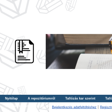
Nyitólap
A repozitóriumról
Tallózás kar szerint
Tall
Tallózás kulcsszó szerint
Bejelentkezés adatfeltöltéshez
Regisztr