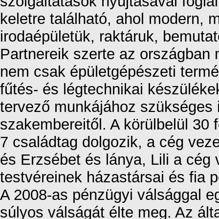
szolgáltatások nyújtásával fogla
keletre található, ahol modern, 
irodaépületük, raktáruk, bemuta
Partnereik szerte az országba
nem csak épületgépészeti termé
fűtés- és légtechnikai készüléke
tervező munkájához szükséges is
szakembereitől. A körülbelül 30 f
7 családtag dolgozik, a cég veze
és Erzsébet és lánya, Lili a cég
testvéreinek házastársai és fia 
A 2008-as pénzügyi válsággal e
súlyos válságát élte meg. Az ált