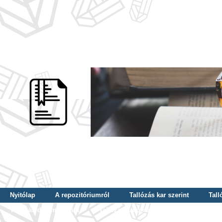
Nyitólap
A repozitóriumról
Tallózás kar szerint
Tall
Tallózás dátum szerint
Tallózás tudományterület szerint