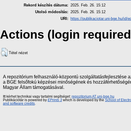
Rekord készítés dátuma:
2025. Feb. 26. 15:12
Utolsó módosítás:
2025. Feb. 26. 15:12
URI:
https://publikaciotar.uni-bge.hu/id/e
Actions (login required
Tétel nézet
A repozitórium felhasználó-központú szolgáltatásfejlesztés
a BGE felsőfokú képzései minőségének és hozzáférhetőségének
Magyar Állam támogatásával.
Itt kérhet technikai vagy tartalmi segítséget:
repozitorium AT uni-bge.hu
Publikációtár is powered by
EPrints 3
which is developed by the
School of Elect
and software credits
.