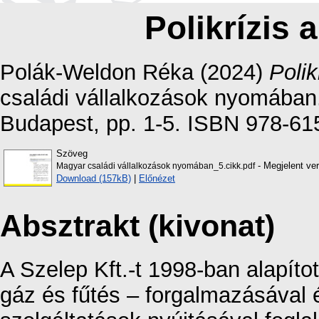
Polikrízis 
Polák-Weldon Réka
(2024)
Polik
családi vállalkozások nyomába
Budapest, pp. 1-5. ISBN 978-61
Szöveg
- Megjelent ver
Magyar családi vállalkozások nyomában_5.cikk.pdf
Download (157kB)
|
Előnézet
Absztrakt (kivonat)
A Szelep Kft.-t 1998-ban alapíto
gáz és fűtés – forgalmazásával