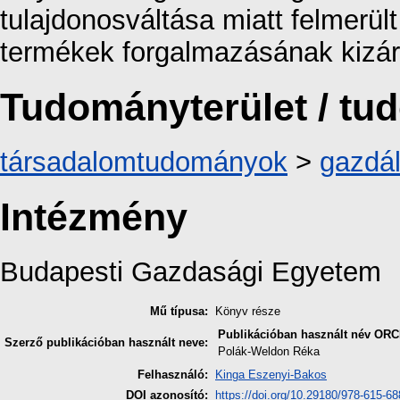
tulajdonosváltása miatt felmerül
termékek forgalmazásának kizár
Tudományterület / t
társadalomtudományok
>
gazdá
Intézmény
Budapesti Gazdasági Egyetem
Mű típusa:
Könyv része
Publikációban használt név
ORC
Szerző publikációban használt neve:
Polák-Weldon Réka
Felhasználó:
Kinga Eszenyi-Bakos
DOI azonosító:
https://doi.org/10.29180/978-615-6