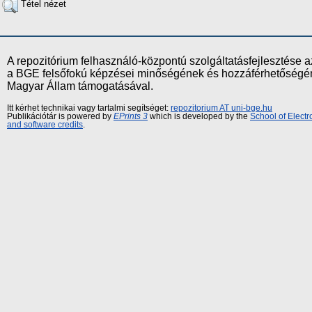
Tétel nézet
A repozitórium felhasználó-központú szolgáltatásfejlesztés
a BGE felsőfokú képzései minőségének és hozzáférhetőségének
Magyar Állam támogatásával.
Itt kérhet technikai vagy tartalmi segítséget:
repozitorium AT uni-bge.hu
Publikációtár is powered by
EPrints 3
which is developed by the
School of Elect
and software credits
.