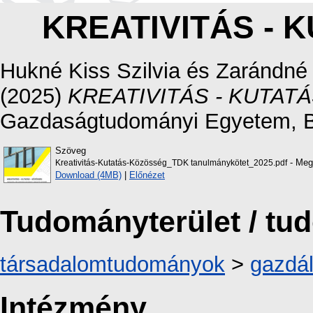
KREATIVITÁS - 
Hukné Kiss Szilvia
és
Zarándné 
(2025)
KREATIVITÁS - KUTAT
Gazdaságtudományi Egyetem, B
Szöveg
- Megj
Kreativitás-Kutatás-Közösség_TDK tanulmánykötet_2025.pdf
Download (4MB)
|
Előnézet
Tudományterület / t
társadalomtudományok
>
gazdá
Intézmény