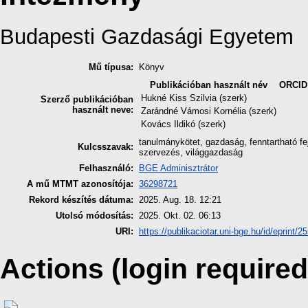
Budapesti Gazdasági Egyetem
Mű típusa:
Könyv
Publikációban használt név
ORCID
Hukné Kiss Szilvia (szerk)
Szerző publikációban
használt neve:
Zarándné Vámosi Kornélia (szerk)
Kovács Ildikó (szerk)
tanulmánykötet, gazdaság, fenntartható f
Kulcsszavak:
szervezés, világgazdaság
Felhasználó:
BGE Adminisztrátor
A mű MTMT azonosítója:
36298721
Rekord készítés dátuma:
2025. Aug. 18. 12:21
Utolsó módosítás:
2025. Okt. 02. 06:13
URI:
https://publikaciotar.uni-bge.hu/id/eprint/2
Actions (login required