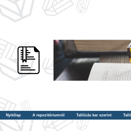
Nyitólap
A repozitóriumról
Tallózás kar szerint
Tall
Tallózás dátum szerint
Tallózás tudományterület szerint