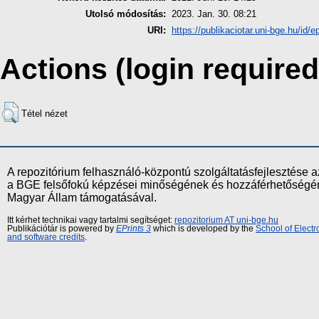
Utolsó módosítás:
2023. Jan. 30. 08:21
URI:
https://publikaciotar.uni-bge.hu/id/e
Actions (login required
Tétel nézet
A repozitórium felhasználó-központú szolgáltatásfejlesztés
a BGE felsőfokú képzései minőségének és hozzáférhetőségének
Magyar Állam támogatásával.
Itt kérhet technikai vagy tartalmi segítséget:
repozitorium AT uni-bge.hu
Publikációtár is powered by
EPrints 3
which is developed by the
School of Elect
and software credits
.