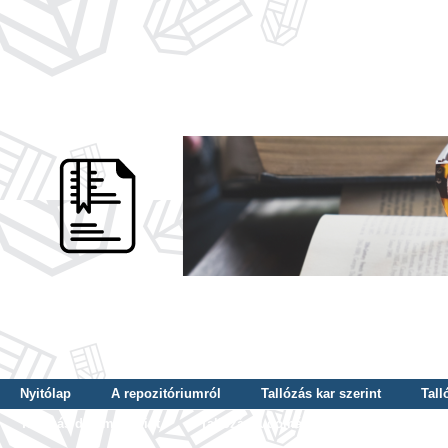
Nyitólap
A repozitóriumról
Tallózás kar szerint
Tall
Tallózás dátum szerint
Tallózás tudományterület szerint