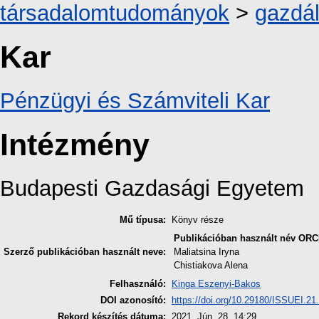
társadalomtudományok
>
gazdá
Kar
Pénzügyi és Számviteli Kar
Intézmény
Budapesti Gazdasági Egyetem
Mű típusa:
Könyv része
Publikációban használt név
ORC
Szerző publikációban használt neve:
Maliatsina Iryna
Chistiakova Alena
Felhasználó:
Kinga Eszenyi-Bakos
DOI azonosító:
https://doi.org/10.29180/ISSUEI.21
Rekord készítés dátuma:
2021. Jún. 28. 14:29