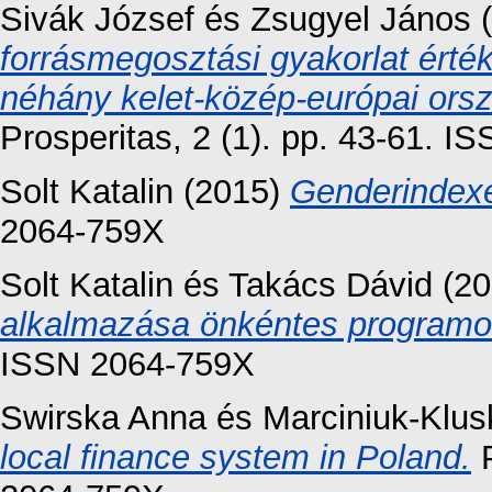
Sivák József
és
Zsugyel János
(
forrásmegosztási gyakorlat ért
néhány kelet-közép-európai orsz
Prosperitas, 2 (1). pp. 43-61. 
Solt Katalin
(2015)
Genderindex
2064-759X
Solt Katalin
és
Takács Dávid
(20
alkalmazása önkéntes programo
ISSN 2064-759X
Swirska Anna
és
Marciniuk-Klu
local finance system in Poland.
P