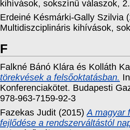
kihívások, sokszínű válaszok, 2.
Erdeiné Késmárki-Gally Szilvia
(
Multidiszciplináris kihívások, so
F
Falkné Bánó Klára
és
Kolláth Ka
törekvések a felsőoktatásban.
In
Konferenciakötet. Budapesti Ga
978-963-7159-92-3
Fazekas Judit
(2015)
A magyar 
fejlődése a rendszerváltástól nap