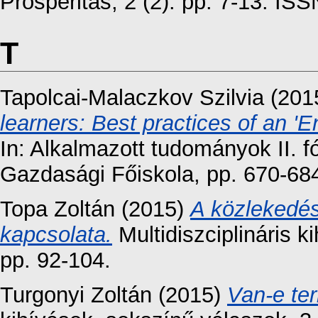
Prosperitas, 2 (2). pp. 7-13. I
T
Tapolcai-Malaczkov Szilvia
(201
learners: Best practices of an '
In: Alkalmazott tudományok II. 
Gazdasági Főiskola, pp. 670-68
Topa Zoltán
(2015)
A közlekedési
kapcsolata.
Multidiszciplináris k
pp. 92-104.
Turgonyi Zoltán
(2015)
Van-e te