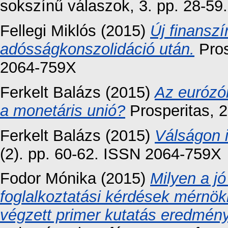
sokszínű válaszok, 3. pp. 28-59.
Fellegi Miklós
(2015)
Új finanszí
adósságkonszolidáció után.
Pros
2064-759X
Ferkelt Balázs
(2015)
Az eurózó
a monetáris unió?
Prosperitas, 2
Ferkelt Balázs
(2015)
Válságon i
(2). pp. 60-62. ISSN 2064-759X
Fodor Mónika
(2015)
Milyen a jó
foglalkoztatási kérdések mérnö
végzett primer kutatás eredmény