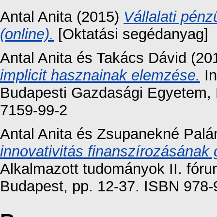
Antal Anita
(2015)
Vállalati pén
(online).
[Oktatási segédanyag]
Antal Anita
és
Takács Dávid
(20
implicit hasznainak elemzése.
In
Budapesti Gazdasági Egyetem, 
7159-99-2
Antal Anita
és
Zsupanekné Palány
innovativitás finanszírozásának 
Alkalmazott tudományok II. fór
Budapest, pp. 12-37. ISBN 978-