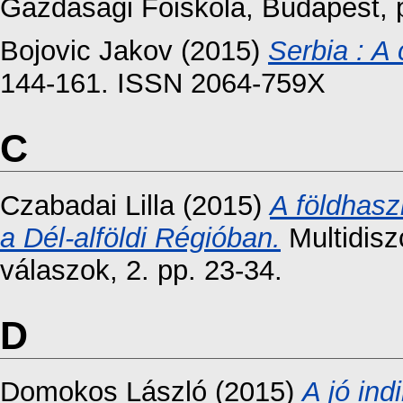
Gazdasági Főiskola, Budapest,
Bojovic Jakov
(2015)
Serbia : A 
144-161. ISSN 2064-759X
C
Czabadai Lilla
(2015)
A földhasz
a Dél-alföldi Régióban.
Multidisz
válaszok, 2. pp. 23-34.
D
Domokos László
(2015)
A jó ind