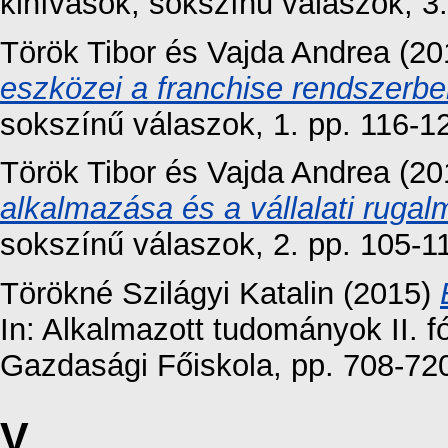
kihívások, sokszínű válaszok, 3.
Török Tibor
és
Vajda Andrea
(20
eszközei a franchise rendszerbe
sokszínű válaszok, 1. pp. 116-1
Török Tibor
és
Vajda Andrea
(20
alkalmazása és a vállalati ruga
sokszínű válaszok, 2. pp. 105-1
Törökné Szilágyi Katalin
(2015)
In: Alkalmazott tudományok II. 
Gazdasági Főiskola, pp. 708-72
V