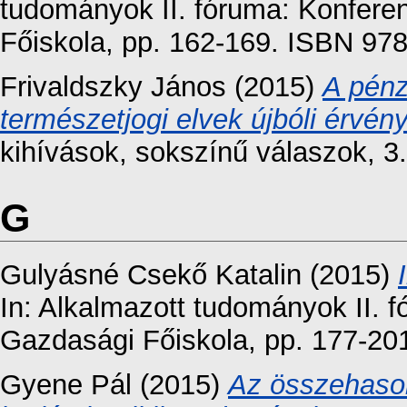
tudományok II. fóruma: Konfere
Főiskola, pp. 162-169. ISBN 97
Frivaldszky János
(2015)
A pénz
természetjogi elvek újbóli érvén
kihívások, sokszínű válaszok, 3.
G
Gulyásné Csekő Katalin
(2015)
In: Alkalmazott tudományok II. 
Gazdasági Főiskola, pp. 177-20
Gyene Pál
(2015)
Az összehaso