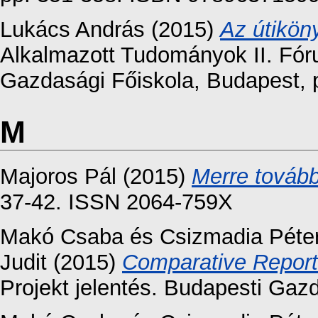
Lukács András
(2015)
Az útiköny
Alkalmazott Tudományok II. Fór
Gazdasági Főiskola, Budapest, 
M
Majoros Pál
(2015)
Merre tovább
37-42. ISSN 2064-759X
Makó Csaba
és
Csizmadia Péte
Judit
(2015)
Comparative Report
Projekt jelentés. Budapesti Ga