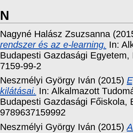
N
Nagyné Halász Zsuzsanna
(201
rendszer és az e-learning.
In: Al
Budapesti Gazdasági Egyetem, 
7159-99-2
Neszmélyi György Iván
(2015)
E
kilátásai.
In: Alkalmazott Tudomá
Budapesti Gazdasági Főiskola, 
9789637159992
Neszmélyi György Iván
(2015)
A