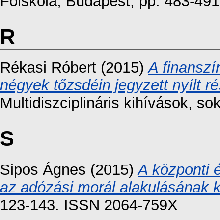
Főiskola, Budapest, pp. 483-4
R
Rékasi Róbert
(2015)
A finanszí
négyek tőzsdéin jegyzett nyílt 
Multidiszciplináris kihívások, so
S
Sipos Ágnes
(2015)
A központi 
az adózási morál alakulásának k
123-143. ISSN 2064-759X