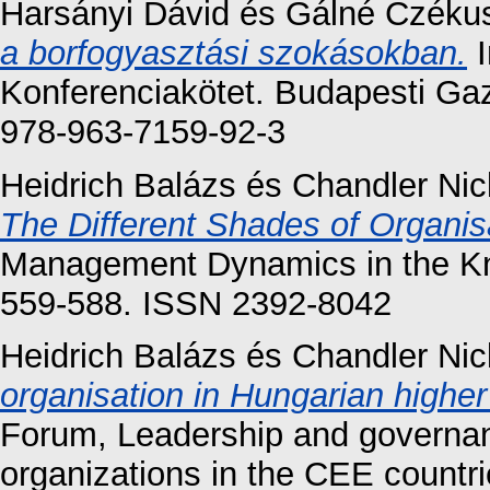
Harsányi Dávid
és
Gálné Czékus
a borfogyasztási szokásokban.
I
Konferenciakötet. Budapesti Ga
978-963-7159-92-3
Heidrich Balázs
és
Chandler Nic
The Different Shades of Organisa
Management Dynamics in the Kn
559-588. ISSN 2392-8042
Heidrich Balázs
és
Chandler Nic
organisation in Hungarian higher
Forum, Leadership and governan
organizations in the CEE countr