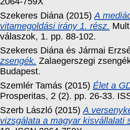
2064-759X
Szekeres Diána
(2015)
A mediác
vitamegoldási irány 1. rész.
Multi
válaszok, 1. pp. 88-102.
Szekeres Diána
és
Jármai Erzsé
zsengék.
Zalaegerszegi zsengék
Budapest.
Szemlér Tamás
(2015)
Élet a GD
Prosperitas, 2 (2). pp. 26-33. 
Szerb László
(2015)
A versenyk
vizsgálata a magyar kisvállalati