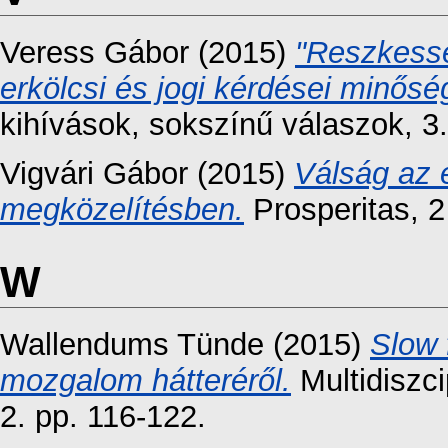
Veress Gábor
(2015)
"Reszkesse
erkölcsi és jogi kérdései minős
kihívások, sokszínű válaszok, 3.
Vigvári Gábor
(2015)
Válság az 
megközelítésben.
Prosperitas, 2
W
Wallendums Tünde
(2015)
Slow 
mozgalom hátteréről.
Multidiszci
2. pp. 116-122.