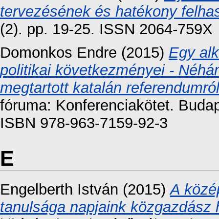
tervezésének és hatékony felhas
(2). pp. 19-25. ISSN 2064-759X
Domonkos Endre
(2015)
Egy al
politikai következményei - Néh
megtartott katalán referendumról
fóruma: Konferenciakötet. Budap
ISBN 978-963-7159-92-3
E
Engelberth István
(2015)
A közé
tanulsága napjaink közgazdász h