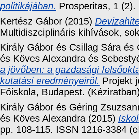
politikájában.
Prosperitas, 1 (2)
Kertész Gábor
(2015)
Devizahite
Multidiszciplináris kihívások, so
Király Gábor
és
Csillag Sára
és
és
Köves Alexandra
és
Sebestyé
a jövőben: a gazdasági felsőokt
kutatási eredményeiről.
Projekt 
Főiskola, Budapest. (Kéziratban
Király Gábor
és
Géring Zsuzsan
és
Köves Alexandra
(2015)
Isko
pp. 108-115. ISSN 1216-3384 (