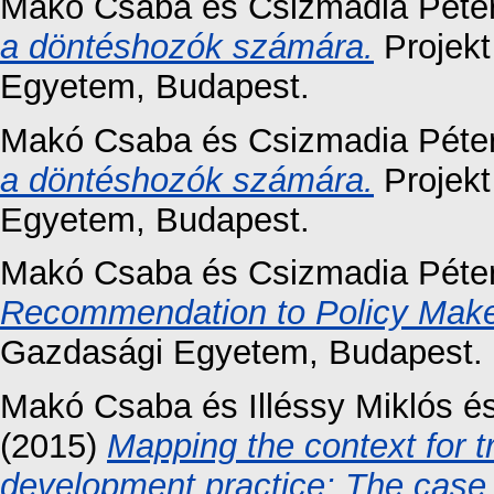
Makó Csaba
és
Csizmadia Péte
a döntéshozók számára.
Projekt
Egyetem, Budapest.
Makó Csaba
és
Csizmadia Péte
a döntéshozók számára.
Projekt
Egyetem, Budapest.
Makó Csaba
és
Csizmadia Péte
Recommendation to Policy Make
Gazdasági Egyetem, Budapest.
Makó Csaba
és
Illéssy Miklós
é
(2015)
Mapping the context for t
development practice: The case