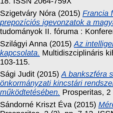
18. ISSN 2064-759X
Szigetváry Nóra
(2015)
Francia 
prepozíciós igevonzatok a magy
tudományok II. fóruma : Konfere
Szilágyi Anna
(2015)
Az intellig
kapcsolata.
Multidiszciplináris k
103-115.
Sági Judit
(2015)
A bankszféra s
önkormányzati kincstári rendsze
működtetésében.
Prosperitas, 2
Sándorné Kriszt Éva
(2015)
Mér