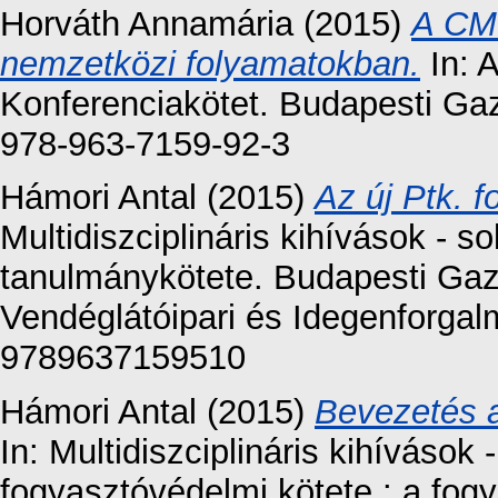
Horváth Annamária
(2015)
A CMR
nemzetközi folyamatokban.
In: 
Konferenciakötet. Budapesti Ga
978-963-7159-92-3
Hámori Antal
(2015)
Az új Ptk. 
Multidiszciplináris kihívások -
tanulmánykötete. Budapesti Gaz
Vendéglátóipari és Idegenforgal
9789637159510
Hámori Antal
(2015)
Bevezetés a
In: Multidiszciplináris kihíváso
fogyasztóvédelmi kötete : a fogy