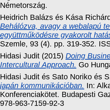
Németország.
Heidrich Balázs
és
Kása Richár
Behálózva, avagy a webalapú te
együttműködésre gyakorolt hatá
Szemle, 93 (4). pp. 319-352. I
Hidasi Judit
(2015)
Doing Busine
Intercultural Approach.
Go Hungar
Hidasi Judit
és
Sato Noriko
és
S
japán kommunikációban.
In: Alk
Konferenciakötet. Budapesti Ga
978-963-7159-92-3