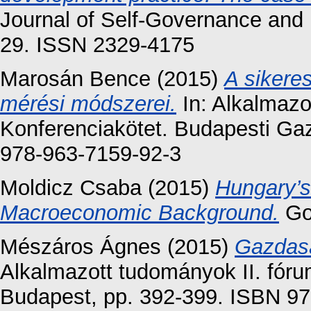
Journal of Self-Governance and
29. ISSN 2329-4175
Marosán Bence
(2015)
A sikere
mérési módszerei.
In: Alkalmazo
Konferenciakötet. Budapesti Ga
978-963-7159-92-3
Moldicz Csaba
(2015)
Hungary’s
Macroeconomic Background.
Go 
Mészáros Ágnes
(2015)
Gazdasá
Alkalmazott tudományok II. fór
Budapest, pp. 392-399. ISBN 9