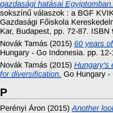
gazdasági hatásai Egyiptomban
sokszínű válaszok : a BGF KVI
Gazdasági Főiskola Kereskedelm
Kar, Budapest, pp. 72-87. ISB
Novák Tamás
(2015)
60 years of
Hungary - Go Indonesia. pp. 12-
Novák Tamás
(2015)
Hungary's 
for diversification.
Go Hungary - 
P
Perényi Áron
(2015)
Another loo