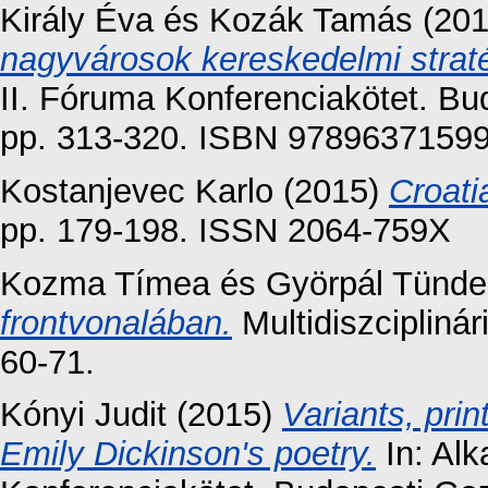
Király Éva
és
Kozák Tamás
(20
nagyvárosok kereskedelmi strat
II. Fóruma Konferenciakötet. Bu
pp. 313-320. ISBN 9789637159
Kostanjevec Karlo
(2015)
Croati
pp. 179-198. ISSN 2064-759X
Kozma Tímea
és
Györpál Tünde
frontvonalában.
Multidiszciplinár
60-71.
Kónyi Judit
(2015)
Variants, prin
Emily Dickinson's poetry.
In: Alk