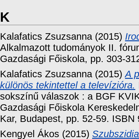
K
Kalafatics Zsuzsanna
(2015)
Iro
Alkalmazott tudományok II. fóru
Gazdasági Főiskola, pp. 303-31
Kalafatics Zsuzsanna
(2015)
A p
különös tekintettel a televízióra.
sokszínű válaszok : a BGF KVI
Gazdasági Főiskola Kereskedelm
Kar, Budapest, pp. 52-59. ISB
Kengyel Ákos
(2015)
Szubszidia