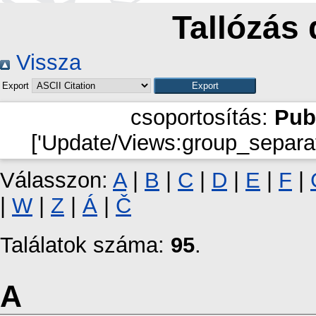
Tallózás 
Vissza
Export
csoportosítás:
Pub
['Update/Views:group_separat
Válasszon:
A
|
B
|
C
|
D
|
E
|
F
|
|
W
|
Z
|
Á
|
Č
Találatok száma:
95
.
A