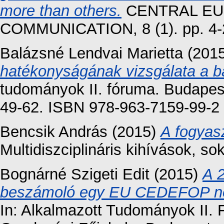
more than others.
CENTRAL EU
COMMUNICATION, 8 (1). pp. 4-
Balázsné Lendvai Marietta
(201
hatékonyságának vizsgálata a b
tudományok II. fóruma. Budapes
49-62. ISBN 978-963-7159-99-2
Bencsik András
(2015)
A fogyas
Multidiszciplináris kihívások, so
Bognárné Szigeti Edit
(2015)
A 2
beszámoló egy EU CEDEFOP nemz
In: Alkalmazott Tudományok II. 