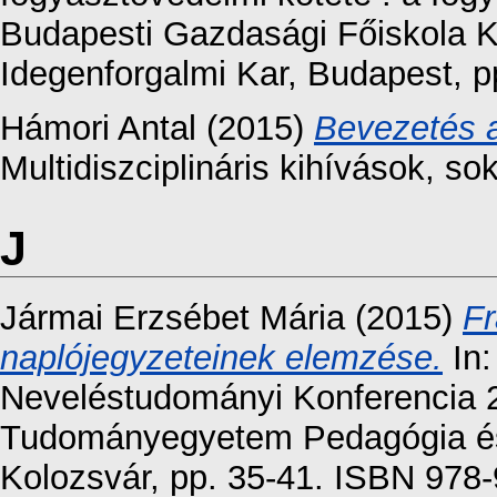
Budapesti Gazdasági Főiskola K
Idegenforgalmi Kar, Budapest, 
Hámori Antal
(2015)
Bevezetés a
Multidiszciplináris kihívások, so
J
Jármai Erzsébet Mária
(2015)
F
naplójegyzeteinek elemzése.
In:
Neveléstudományi Konferencia 2
Tudományegyetem Pedagógia és A
Kolozsvár, pp. 35-41. ISBN 978