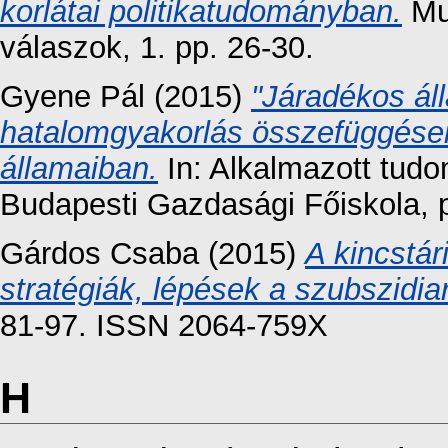
korlátai politikatudományban.
Mul
válaszok, 1. pp. 26-30.
Gyene Pál
(2015)
"Járadékos áll
hatalomgyakorlás összefüggései
államaiban.
In: Alkalmazott tudo
Budapesti Gazdasági Főiskola, 
Gárdos Csaba
(2015)
A kincstári
stratégiák, lépések a szubszidiar
81-97. ISSN 2064-759X
H