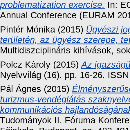
problematization exercise.
In: E
Annual Conference (EURAM 2015)
Pintér Mónika
(2015)
Ügyészi jo
területén, az ügyész szerepe, t
Multidiszciplináris kihívások, so
Polcz Károly
(2015)
Az igazságü
Nyelvvilág (16). pp. 16-26. ISS
Pál Ágnes
(2015)
Élményszerűsé
turizmus-vendéglátás szaknyelv
kommunikációs hajlandóságának
Tudományok II. Fóruma Konfere