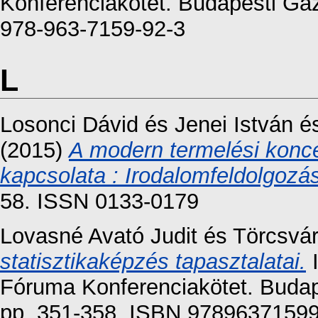
Konferenciakötet. Budapesti Ga
978-963-7159-92-3
L
Losonci Dávid
és
Jenei István
é
(2015)
A modern termelési konce
kapcsolata : Irodalomfeldolgozás
58. ISSN 0133-0179
Lovasné Avató Judit
és
Törcsvár
statisztikaképzés tapasztalatai.
I
Fóruma Konferenciakötet. Budap
pp. 351-358. ISBN 9789637159