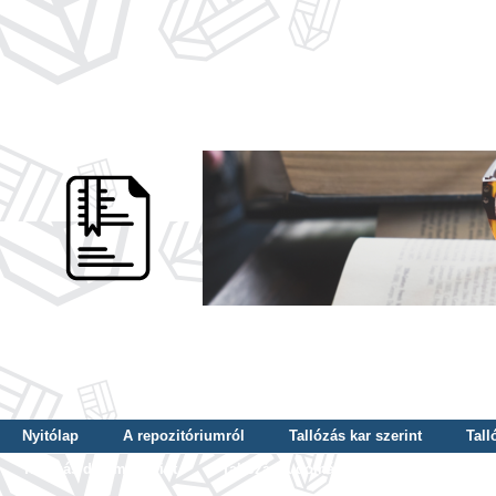
Nyitólap
A repozitóriumról
Tallózás kar szerint
Tall
Tallózás dátum szerint
Tallózás tudományterület szerint