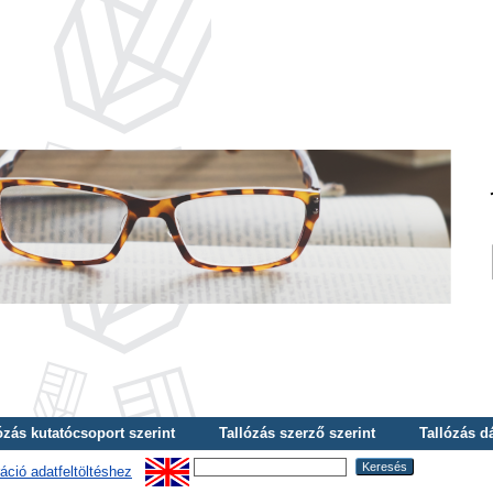
ózás kutatócsoport szerint
Tallózás szerző szerint
Tallózás d
áció adatfeltöltéshez