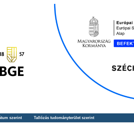
átum szerint
Tallózás tudományterület szerint