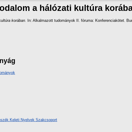
rodalom a hálózati kultúra koráb
kultúra korában.
In: Alkalmazott tudományok II. fóruma: Konferenciakötet. Bu
ányág
udományok
szék Keleti Nyelvek Szakcsoport