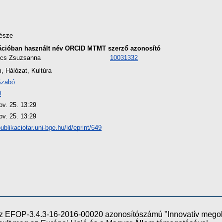
észe
ációban használt név
ORCID
MTMT szerző azonosító
tics Zsuzsanna
10031332
, Hálózat, Kultúra
Szabó
0
ov. 25. 13:29
ov. 25. 13:29
publikaciotar.uni-bge.hu/id/eprint/649
e az EFOP-3.4.3-16-2016-00020 azonosítószámú "Innovatív meg