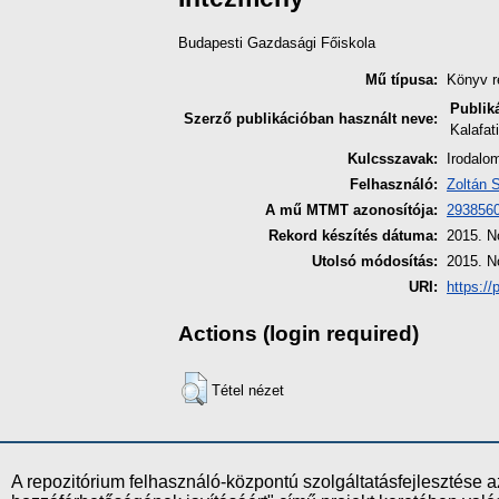
Budapesti Gazdasági Főiskola
Mű típusa:
Könyv r
Publik
Szerző publikációban használt neve:
Kalafa
Kulcsszavak:
Irodalom
Felhasználó:
Zoltán 
A mű MTMT azonosítója:
293856
Rekord készítés dátuma:
2015. N
Utolsó módosítás:
2015. N
URI:
https://
Actions (login required)
Tétel nézet
A repozitórium felhasználó-központú szolgáltatásfejlesztés