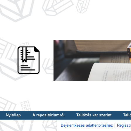
Nyitólap
A repozitóriumról
Tallózás kar szerint
Tall
Tallózás kulcsszó szerint
Bejelentkezés adatfeltöltéshez
Regisztr