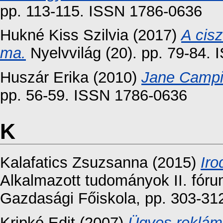
pp. 113-115. ISSN 1786-0636
Hukné Kiss Szilvia
(2017)
A cis
ma.
Nyelvvilág (20). pp. 79-84.
Huszár Erika
(2010)
Jane Campio
pp. 56-59. ISSN 1786-0636
K
Kalafatics Zsuzsanna
(2015)
Iro
Alkalmazott tudományok II. fóru
Gazdasági Főiskola, pp. 303-31
Kripkó Edit
(2007)
Ügyes reklámf