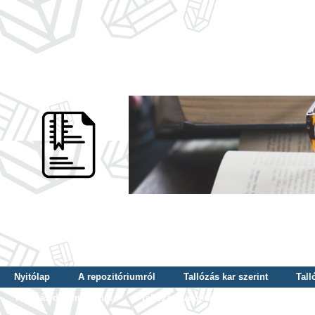
Nyitólap
A repozitóriumról
Tallózás kar szerint
Tall
Tallózás dátum szerint
Tallózás tudományterület szerint