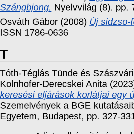
Szángbjong.
Nyelvvilág (8). pp.
Osváth Gábor
(2008)
Új sidzso-f
ISSN 1786-0636
T
Tóth-Téglás Tünde
és
Szászvári
Kolnhofer-Derecskei Anita
(2023
keresési eljárások korlátjai egy 
Szemelvények a BGE kutatásaibó
Egyetem, Budapest, pp. 327-33