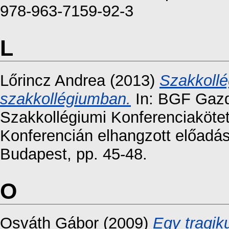
978-963-7159-92-3
L
Lőrincz Andrea
(2013)
Szakkollé
szakkollégiumban.
In: BGF Gazd
Szakkollégiumi Konferenciakötet
Konferencián elhangzott előadá
Budapest, pp. 45-48.
O
Osváth Gábor
(2009)
Egy tragik