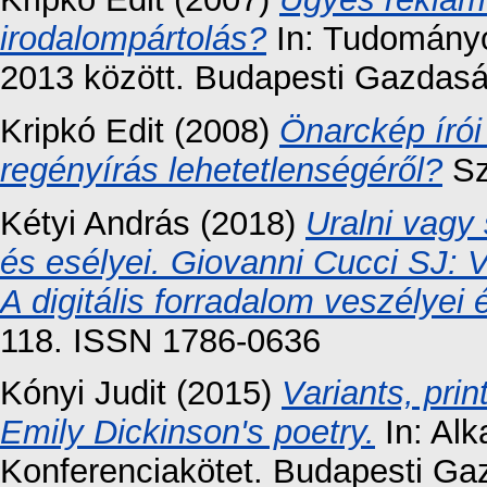
irodalompártolás?
In: Tudományo
2013 között. Budapesti Gazdaság
Kripkó Edit
(2008)
Önarckép írói
regényírás lehetetlenségéről?
Sz
Kétyi András
(2018)
Uralni vagy 
és esélyei. Giovanni Cucci SJ: 
A digitális forradalom veszélyei 
118. ISSN 1786-0636
Kónyi Judit
(2015)
Variants, prin
Emily Dickinson's poetry.
In: Alk
Konferenciakötet. Budapesti Ga