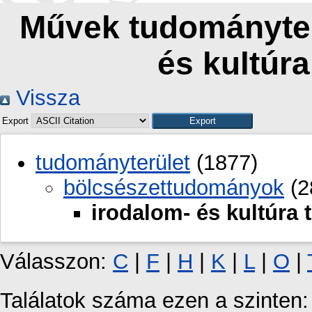
Művek tudományterü
és kultúr
Vissza
Export
tudományterület
(1877)
bölcsészettudományok
(2
irodalom- és kultúra
Válasszon:
C
|
F
|
H
|
K
|
L
|
O
|
Találatok száma ezen a szinten