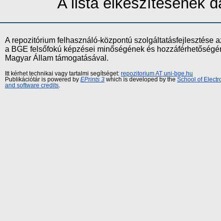
A lista elkészítésének
A repozitórium felhasználó-központú szolgáltatásfejlesztés
a BGE felsőfokú képzései minőségének és hozzáférhetőségének
Magyar Állam támogatásával.
Itt kérhet technikai vagy tartalmi segítséget:
repozitorium AT uni-bge.hu
Publikációtár is powered by
EPrints 3
which is developed by the
School of Elect
and software credits
.