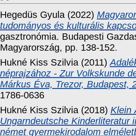
Hegedüs Gyula
(2022)
Magyaror
tudományos és kulturális kapcso
gasztronómia. Budapesti Gazda
Magyarország, pp. 138-152.
Hukné Kiss Szilvia
(2011)
Adalé
néprajzához - Zur Volkskunde d
Márkus Éva, Trezor, Budapest, 2
1786-0636
Hukné Kiss Szilvia
(2018)
Klein
Ungarndeutsche Kinderliteratur 
német gyermekirodalom elméletb