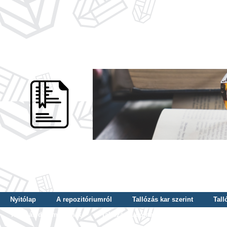
Nyitólap
A repozitóriumról
Tallózás kar szerint
Tall
Tallózás dátum szerint
Tallózás tudományterület szerint