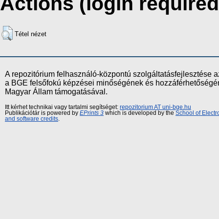
Actions (login required
Tétel nézet
A repozitórium felhasználó-központú szolgáltatásfejlesztés
a BGE felsőfokú képzései minőségének és hozzáférhetőségének
Magyar Állam támogatásával.
Itt kérhet technikai vagy tartalmi segítséget:
repozitorium AT uni-bge.hu
Publikációtár is powered by
EPrints 3
which is developed by the
School of Elect
and software credits
.