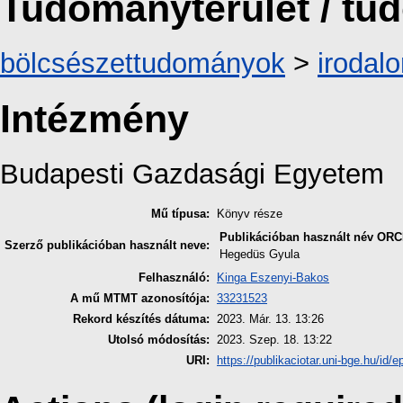
Tudományterület / t
bölcsészettudományok
>
irodal
Intézmény
Budapesti Gazdasági Egyetem
Mű típusa:
Könyv része
Publikációban használt név
ORC
Szerző publikációban használt neve:
Hegedüs Gyula
Felhasználó:
Kinga Eszenyi-Bakos
A mű MTMT azonosítója:
33231523
Rekord készítés dátuma:
2023. Már. 13. 13:26
Utolsó módosítás:
2023. Szep. 18. 13:22
URI:
https://publikaciotar.uni-bge.hu/id/e