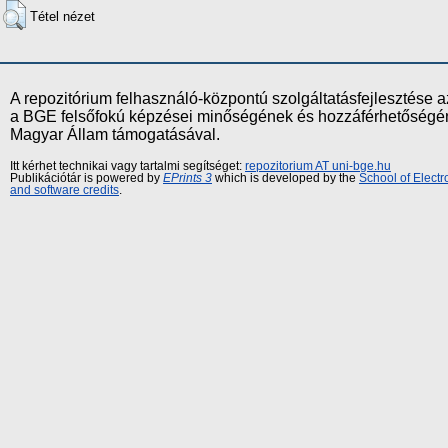
Tétel nézet
A repozitórium felhasználó-központú szolgáltatásfejlesztés
a BGE felsőfokú képzései minőségének és hozzáférhetőségének
Magyar Állam támogatásával.
Itt kérhet technikai vagy tartalmi segítséget:
repozitorium AT uni-bge.hu
Publikációtár is powered by
EPrints 3
which is developed by the
School of Elect
and software credits
.