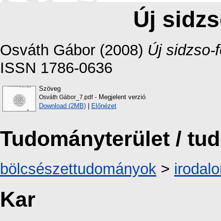
Új sidzs
Osváth Gábor
(2008)
Új sidzso-f
ISSN 1786-0636
Szöveg
- Megjelent verzió
Osváth Gábor_7.pdf
Download (2MB)
|
Előnézet
Tudományterület / t
bölcsészettudományok
>
irodal
Kar