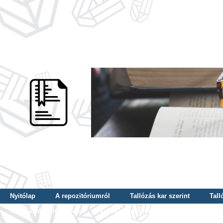
Nyitólap
A repozitóriumról
Tallózás kar szerint
Tall
Tallózás dátum szerint
Tallózás tudományterület szerint