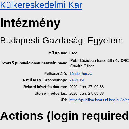
Külkereskedelmi Kar
Intézmény
Budapesti Gazdasági Egyetem
Mű típusa:
Cikk
Publikációban használt név
ORC
Szerző publikációban használt neve:
Osváth Gábor
Felhasználó:
Tünde Jurcza
A mű MTMT azonosítója:
2184019
Rekord készítés dátuma:
2020. Jan. 27. 09:38
Utolsó módosítás:
2020. Jan. 27. 09:38
URI:
https://publikaciotar.uni-bge.hu/id/e
Actions (login required