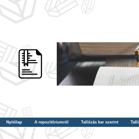
Nyitólap
A repozitóriumról
Tallózás kar szerint
Tall
Tallózás dátum szerint
Tallózás tudományterület szerint