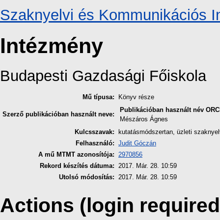
Szaknyelvi és Kommunikációs In
Intézmény
Budapesti Gazdasági Főiskola
Mű típusa:
Könyv része
Publikációban használt név
ORC
Szerző publikációban használt neve:
Mészáros Ágnes
Kulcsszavak:
kutatásmódszertan, üzleti szaknyelv
Felhasználó:
Judit Góczán
A mű MTMT azonosítója:
2970856
Rekord készítés dátuma:
2017. Már. 28. 10:59
Utolsó módosítás:
2017. Már. 28. 10:59
Actions (login required