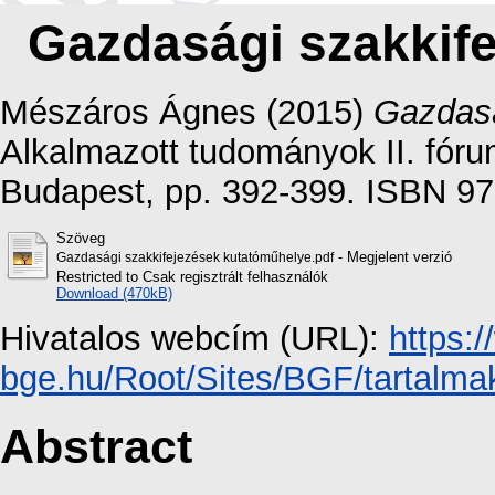
Gazdasági szakkif
Mészáros Ágnes
(2015)
Gazdasá
Alkalmazott tudományok II. fór
Budapest, pp. 392-399. ISBN 9
Szöveg
- Megjelent verzió
Gazdasági szakkifejezések kutatóműhelye.pdf
Restricted to Csak regisztrált felhasználók
Download (470kB)
Hivatalos webcím (URL):
https:/
bge.hu/Root/Sites/BGF/tartalmak
Abstract