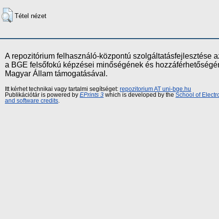
Tétel nézet
A repozitórium felhasználó-központú szolgáltatásfejlesztés
a BGE felsőfokú képzései minőségének és hozzáférhetőségének
Magyar Állam támogatásával.
Itt kérhet technikai vagy tartalmi segítséget:
repozitorium AT uni-bge.hu
Publikációtár is powered by
EPrints 3
which is developed by the
School of Elect
and software credits
.