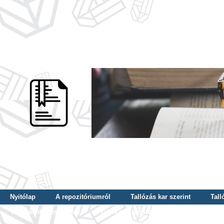
Nyitólap
A repozitóriumról
Tallózás kar szerint
Tall
Tallózás dátum szerint
Tallózás tudományterület szerint