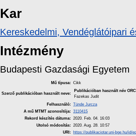
Kar
Kereskedelmi, Vendéglátóipari é
Intézmény
Budapesti Gazdasági Egyetem
Mű típusa:
Cikk
Publikációban használt név
ORC
Szerző publikációban használt neve:
Fazekas Judit
Felhasználó:
Tünde Jurcza
A mű MTMT azonosítója:
3110415
Rekord készítés dátuma:
2020. Feb. 04. 16:03
Utolsó módosítás:
2020. Aug. 28. 10:57
URI:
https://publikaciotar.uni-bge.hu/id/e