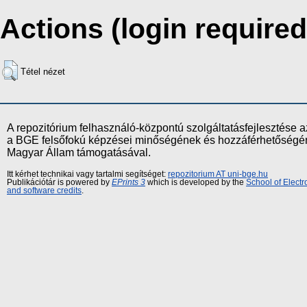
Actions (login required
Tétel nézet
A repozitórium felhasználó-központú szolgáltatásfejlesztés
a BGE felsőfokú képzései minőségének és hozzáférhetőségének
Magyar Állam támogatásával.
Itt kérhet technikai vagy tartalmi segítséget:
repozitorium AT uni-bge.hu
Publikációtár is powered by
EPrints 3
which is developed by the
School of Elect
and software credits
.