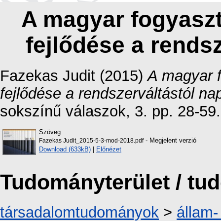
A magyar fogyasz
fejlődése a rendsz
Fazekas Judit
(2015)
A magyar 
fejlődése a rendszerváltástól nap
sokszínű válaszok, 3. pp. 28-59.
Szöveg
- Megjelent verzió
Fazekas Judit_2015-5-3-mod-2018.pdf
Download (633kB)
|
Előnézet
Tudományterület / t
társadalomtudományok
>
állam-