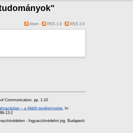
ogtudományok"
Atom
RSS 1.0
RSS 2.0
of Communication. pp. 1-10.
galmazásban – a Nébih tevékenysége.
In:
86-13-2
yasztóvédelem - fogyasztóvédelmi jog. Budapesti