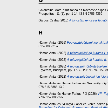
G
Galántainé Máté Zsuzsanna
és
Kovácsné Sipos 
Prosperitas, 11 (1). pp. 1-14. ISSN 2786-4359
Gárdos Csaba
(2015)
A kincstári rendszer létrejö
H
Hámori Antal
(2025)
Fogyasztóvédelmi jogi aktual
615-6886-21-7
Hámori Antal
(2022)
A felszolgálási díj-kutatás I. 
Hámori Antal
(2022)
A felszolgálási díj-kutatás II.
Hámori Antal
(2025)
A fogyasztói többletvédelem 
Egyetem, Budapest, pp. 17-59. ISBN 978-615-68
Hámori Antal
(2022)
A fogyasztóvédelmi jog jelen
Hámori Antal
és
Hamar Farkas
és
Neszmélyi Gyö
978-615-6886-13-2
Hámori Antal
és
Hamar Farkas Pál
(2026)
VII. Fo
978-615-6886-24-8
Hámori Antal
és
Szilágyi Gábor
és
Veres Zoltán
(
Remedies for Defective Performance Book of Abs