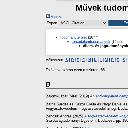
Művek tudomá
Vissza
Export
tudományterület
(1877)
társadalomtudományok
(1452)
állam- és jogtudományok
Válasszon:
B
|
D
|
F
|
G
|
H
|
K
|
L
|
M
|
P
|
R
|
S
Találatok száma ezen a szinten:
55
.
B
Bajomi-Lázár Péter
(2019)
An anti-migration camp
Barna Sarolta
és
Kasza Gyula
és
Nagy Dániel
é
Fogyasztóvédelem - fogyasztóvédelmi jog. Buda
Bencsik András
(2025)
A fogyasztóvédelem közjogi
Gazdaságtudományi Egyetem, Budapest, pp. 190