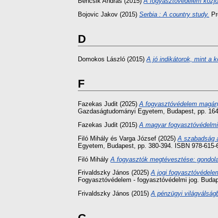
Bencsik András
(2015)
A fogyasztóvédelem közjog
Bojovic Jakov
(2015)
Serbia : A country study.
Pr
D
Domokos László
(2015)
A jó indikátorok, mint a
F
Fazekas Judit
(2025)
A fogyasztóvédelem magánjo
Gazdaságtudományi Egyetem, Budapest, pp. 164
Fazekas Judit
(2015)
A magyar fogyasztóvédelmi 
Filó Mihály
és
Varga József
(2025)
A szabadság á
Egyetem, Budapest, pp. 380-394. ISBN 978-615-
Filó Mihály
A fogyasztók megtévesztése: gondolato
Frivaldszky János
(2025)
A jogi fogyasztóvédele
Fogyasztóvédelem - fogyasztóvédelmi jog. Buda
Frivaldszky János
(2015)
A pénzügyi világválságb