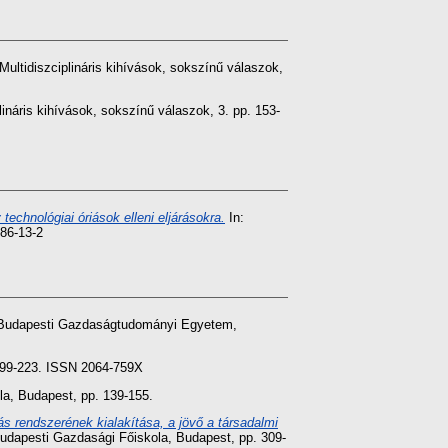
Multidiszciplináris kihívások, sokszínű válaszok,
lináris kihívások, sokszínű válaszok, 3. pp. 153-
echnológiai óriások elleni eljárásokra.
In:
86-13-2
. Budapesti Gazdaságtudományi Egyetem,
 199-223. ISSN 2064-759X
a, Budapest, pp. 139-155.
s rendszerének kialakítása, a jövő a társadalmi
udapesti Gazdasági Főiskola, Budapest, pp. 309-