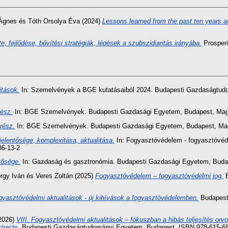
Ágnes
és
Tóth Orsolya Éva
(2024)
Lessons learned from the past ten years an
tte, fejlődése, bővítési stratégiák, lépések a szubszidiaritás irányába.
Prosperi
itások.
In: Szemelvények a BGE kutatásaiból 2024. Budapesti Gazdaságtudo
rész.
In: BGE Szemelvények. Budapesti Gazdasági Egyetem, Budapest, Magy
 rész.
In: BGE Szemelvények. Budapesti Gazdasági Egyetem, Budapest, Magy
jelentősége, komplexitása, aktualitása.
In: Fogyasztóvédelem - fogyasztóvéd
86-13-2
tősége.
In: Gazdaság és gasztronómia. Budapesti Gazdasági Egyetem, Budap
rgy Iván
és
Veres Zoltán
(2025)
Fogyasztóvédelem – fogyasztóvédelmi jog.
B
gyasztóvédelmi aktualitások - új kihívások a fogyasztóvédelemben.
Budapest
2026)
VIII. Fogyasztóvédelmi aktualitások – fókuszban a hibás teljesítés orv
tracts.
Budapesti Gazdaságtudományi Egyetem, Budapest. ISBN 978-615-68