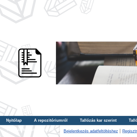
Nyitólap
A repozitóriumról
Tallózás kar szerint
Tall
Tallózás kulcsszó szerint
Bejelentkezés adatfeltöltéshez
Regisztr