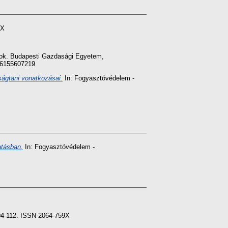
9X
szok. Budapesti Gazdasági Egyetem,
786155607219
ágtani vonatkozásai.
In: Fogyasztóvédelem -
atásban.
In: Fogyasztóvédelem -
104-112. ISSN 2064-759X