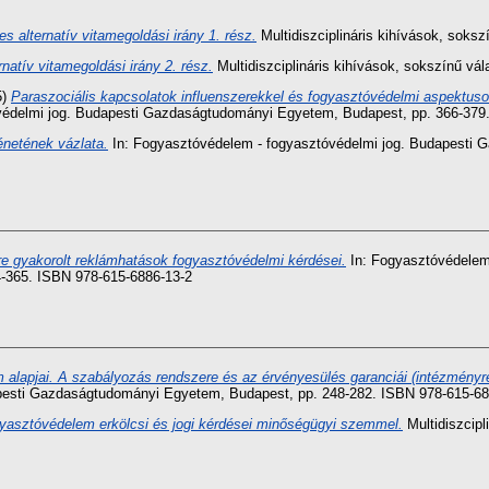
s alternatív vitamegoldási irány 1. rész.
Multidiszciplináris kihívások, soksz
natív vitamegoldási irány 2. rész.
Multidiszciplináris kihívások, sokszínű vál
5)
Paraszociális kapcsolatok influenszerekkel és fogyasztóvédelmi aspektusok
védelmi jog. Budapesti Gazdaságtudományi Egyetem, Budapest, pp. 366-379
énetének vázlata.
In: Fogyasztóvédelem - fogyasztóvédelmi jog. Budapesti 
e gyakorolt reklámhatások fogyasztóvédelmi kérdései.
In: Fogyasztóvédelem 
-365. ISBN 978-615-6886-13-2
alapjai. A szabályozás rendszere és az érvényesülés garanciái (intézményre
pesti Gazdaságtudományi Egyetem, Budapest, pp. 248-282. ISBN 978-615-68
yasztóvédelem erkölcsi és jogi kérdései minőségügyi szemmel.
Multidiszcipl