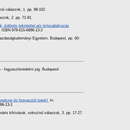
ínű válaszok, 1. pp. 88-102.
aszok, 2. pp. 71-91.
, különös tekintettel a(z ön)szabályozás
. ISBN 978-615-6886-13-2
Gazdaságtudományi Egyetem, Budapest, pp. 60-
- fogyasztóvédelmi jog. Budapesti
ndszer és fogyasztói jogok).
In:
86-13-2
ináris kihívások, sokszínű válaszok, 3. pp. 17-27.