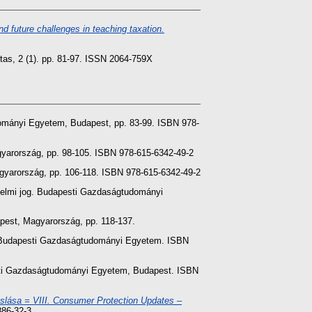
d future challenges in teaching taxation.
tas, 2 (1). pp. 81-97. ISSN 2064-759X
mányi Egyetem, Budapest, pp. 83-99. ISBN 978-
arország, pp. 98-105. ISBN 978-615-6342-49-2
arország, pp. 106-118. ISBN 978-615-6342-49-2
elmi jog. Budapesti Gazdaságtudományi
est, Magyarország, pp. 118-137.
udapesti Gazdaságtudományi Egyetem. ISBN
i Gazdaságtudományi Egyetem, Budapest. ISBN
oslása = VIII. Consumer Protection Updates –
86-32-3