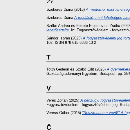
349.
Szekeres Diána
(2015)
A mediáció, mint lehetsége
Szekeres Diána
A mediáció, mint lehetséges alter
Szőke Andrea
és
Fekete-Frojimovics Zsófia
(202
lehetőségeire.
In: Fogyasztóvédelem - fogyasztó
Sándor István
(2025)
A fogyasztóvédelmi jog tört
102. ISBN 978-615-6886-13-2
T
Totth Gedeon
és
Szabó Edit
(2025)
A gyermekekr
Gazdaságtudományi Egyetem, Budapest, pp. 354
V
Veres Zoltán
(2025)
A pénzügyi fogyasztóvédelem 
Fogyasztóvédelem - fogyasztóvédelmi jog. Buda
Veress Gábor
(2015)
"Reszkessen a vevő!" A fog
Č