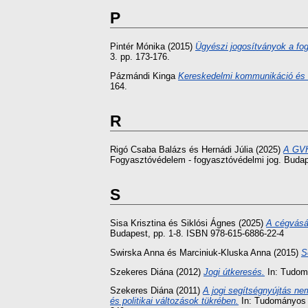
P
Pintér Mónika
(2015)
Ügyészi jogosítványok a fo
3. pp. 173-176.
Pázmándi Kinga
Kereskedelmi kommunikáció és f
164.
R
Rigó Csaba Balázs
és
Hernádi Júlia
(2025)
A GVH 
Fogyasztóvédelem - fogyasztóvédelmi jog. Buda
S
Sisa Krisztina
és
Siklósi Ágnes
(2025)
A cégvásár
Budapest, pp. 1-8. ISBN 978-615-6886-22-4
Swirska Anna
és
Marciniuk-Kluska Anna
(2015)
S
Szekeres Diána
(2012)
Jogi útkeresés.
In: Tudom
Szekeres Diána
(2011)
A jogi segítségnyújtás ne
és politikai változások tükrében.
In: Tudományos É