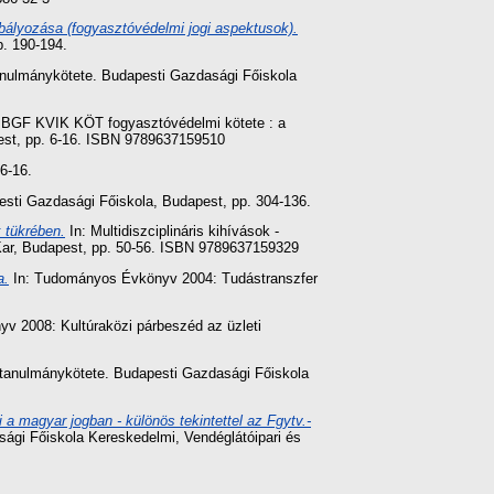
bályozása (fogyasztóvédelmi jogi aspektusok).
. 190-194.
tanulmánykötete. Budapesti Gazdasági Főiskola
: a BGF KVIK KÖT fogyasztóvédelmi kötete : a
pest, pp. 6-16. ISBN 9789637159510
 6-16.
sti Gazdasági Főiskola, Budapest, pp. 304-136.
 tükrében.
In: Multidiszciplináris kihívások -
Kar, Budapest, pp. 50-56. ISBN 9789637159329
a.
In: Tudományos Évkönyv 2004: Tudástranszfer
 2008: Kultúraközi párbeszéd az üzleti
 tanulmánykötete. Budapesti Gazdasági Főiskola
 magyar jogban - különös tekintettel az Fgytv.-
ági Főiskola Kereskedelmi, Vendéglátóipari és