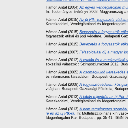
Hámori Antal
(2004)
Az egyes vendéglátóipari mun
In: Tudományos Évkönyv 2003: Magyarország a ga
Hámori Antal
(2015)
Az új Ptk. fogyasztói védelm
Kereskedelmi, Vendéglátóipari és Idegenforgalm
Hámori Antal
(2015)
Bevezetés a fogyasztók etika
fogyasztók etikai és jogi védelme. Budapesti Ga
Hámori Antal
(2015)
Bevezetés a fogyasztók etika
Hámori Antal
(2007)
Felszolgálási díj a magyar jo
Hámori Antal
(2012)
A család és a munkavállaló 
sokszínű válaszok : Szimpóziumkötet 2012. Buda
Hámori Antal
(2005)
A csomagküldő kereskedés és
és információs társadalom. Budapesti Gazdasági 
Hámori Antal
(2009)
A fogyasztóvédelem közigazga
világban. Budapesti Gazdasági Főiskola, Budapes
Hámori Antal
(2013)
A hibás teljesítés az új Ptk.-
Kereskedelmi, Vendéglátóipari és Idegenforgalm
Hámori Antal
(2013)
A nem természetes személy la
re és az új Ptk-ra.
In: Multidiszciplináris kihívá
Idegenforgalmi Kar, Budapest, pp. 35-41. ISBN 