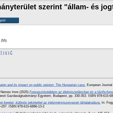
nyterület szerint "állam- és j
(55)
|
T
|
V
|
Č
aign and its impact on public opinion: The Hungarian case.
European Journal 
s
Nemes Imre
(2025)
Fogyasztóvédelem az élelmiszerláncban és a tűzifa-for
pesti Gazdaságtudományi Egyetem, Budapest, pp. 330-353. ISBN 978-615-68
 keretei, különös tekintettel az intézményiszervezeti (át)alakulásra.
In: Fog
-207. ISBN 978-615-6886-13-2