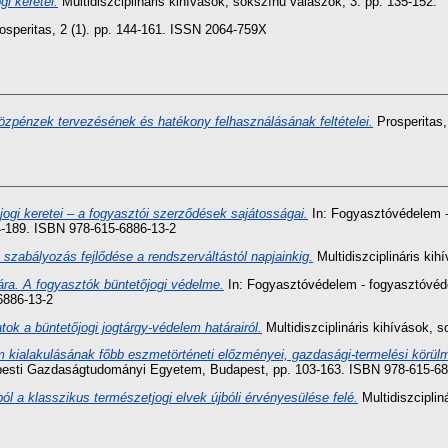
i keretei.
Multidiszciplináris kihívások, sokszínű válaszok, 3. pp. 135-152.
osperitas, 2 (1). pp. 144-161. ISSN 2064-759X
 közpénzek tervezésének és hatékony felhasználásának feltételei.
Prosperitas,
gi keretei – a fogyasztói szerződések sajátosságai.
In: Fogyasztóvédelem -
-189. ISBN 978-615-6886-13-2
szabályozás fejlődése a rendszerváltástól napjainkig.
Multidiszciplináris kih
ra. A fogyasztók büntetőjogi védelme.
In: Fogyasztóvédelem - fogyasztóvéd
6886-13-2
k a büntetőjogi jogtárgy-védelem határairól.
Multidiszciplináris kihívások, 
m kialakulásának főbb eszmetörténeti előzményei, gazdasági-termelési körülm
pesti Gazdaságtudományi Egyetem, Budapest, pp. 103-163. ISBN 978-615-68
ól a klasszikus természetjogi elvek újbóli érvényesülése felé.
Multidiszciplin