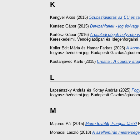
K
Kengyel Ákos
(2015)
Szubszidiaritás az EU és tag
Kertész Gábor
(2015)
Devizahitelek - jog és/vagy
Kertész Gábor
(2016)
A családi cégek helyzete vá
Kereskedelmi, Vendéglátóipari és Idegenforgalmi
Koller Edit Mária
és
Hamar Farkas
(2025)
A kormá
fogyasztóvédelmi jog. Budapesti Gazdaságtudom
Kostanjevec Karlo
(2015)
Croatia : A country stud
L
Lapsánszky András
és
Koltay András
(2025)
Fogy
fogyasztóvédelmi jog. Budapesti Gazdaságtudom
M
Majoros Pál
(2015)
Merre tovább, Európai Unió?
P
Mohácsi László
(2018)
A szellemírás mestersége 