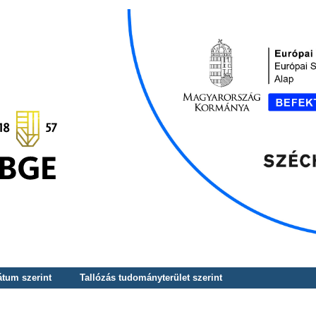
átum szerint
Tallózás tudományterület szerint