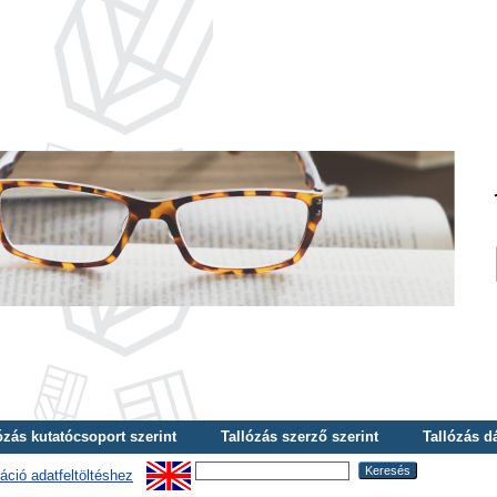
ózás kutatócsoport szerint
Tallózás szerző szerint
Tallózás d
áció adatfeltöltéshez