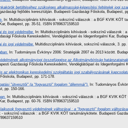
kakörök betöltéséhez szükséges alkalmassági-képesítési feltételek jogi sza
zdasági fejlődés keresztútján. Budapesti Gazdasági Főiskola, Budapest, pp
e.
In: Multidiszciplináris kihívások - sokszínű válaszok : a BGF KVIK KÖT 
i Kar, Budapest, pp. 35-51. ISBN 9789637159510
i és jogi védelmébe.
In: Multidiszciplináris kihívások - sokszínű válaszok 
zdasági Főiskola Kereskedelmi, Vendéglátóipari és Idegenforgalmi Kar, Buda
i és jogi védelmébe.
Multidiszciplináris kihívások, sokszínű válaszok, 3. pp.
gban.
In: Tudományos Évkönyv 2006: Stratégiák 2007 és 2013 között. Budape
védelmének alkotmányjogi összefüggése az Alkotmánybíróság határozatainak
pesti Gazdasági Főiskola Kereskedelmi, Vendéglátóipari és Idegenforgalmi 
 az elektronikus kereskedelmi szolgáltatás jogi szabályozásának kapcsolat
Főiskola, Budapest, pp. 171-178.
tási "útvesztői" (a "fogyasztó" fogalom "dilemmái").
In: Tudományos Évkönyv
t, pp. 150-166.
ban.
In: Multidiszciplináris kihívások - sokszínű válaszok : a BGF KVIK KÖT
i Kar, Budapest, pp. 60-76. ISBN 9789637159510
ikusok fogyasztó védelmének változásai : a "fogyasztó" fogalom változásai a
sok - sokszínű válaszok : a BGF KVIK KÖT tanulmánykötete. Budapesti Gazdas
9789637159510