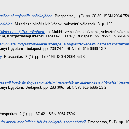
államai regionális politikájában.
Prosperitas, 1 (2). pp. 20-36. ISSN 2064-75
 erkölcs.
Multidiszciplináris kihívások, sokszínű válaszok, 3. p. 122.
láskor az új Ptk. tükrében.
In: Multidiszciplináris kihívások, sokszínű vála
 Kar, Közgazdasági Intézeti Tanszéki Osztály, Budapest, pp. 78-93. ISBN 9
nyhivatal fogyasztóvédelmi szerepe, a fogyasztóvédelmi hatóság közgazdas
ányi Egyetem, Budapest, pp. 208-247. ISBN 978-615-6886-13-2
y.
Prosperitas, 2 (1). pp. 179-198. ISSN 2064-759X
asztói jogok és fogyasztóvédelmi garanciák az elektronikus hírközlési igazg
ányi Egyetem, Budapest, pp. 283-306. ISBN 978-615-6886-13-2
rosperitas, 2 (1). pp. 37-42. ISSN 2064-759X
és annak megítélése írói és hallgatói szemszögből.
Prosperitas, 5 (1). pp. 