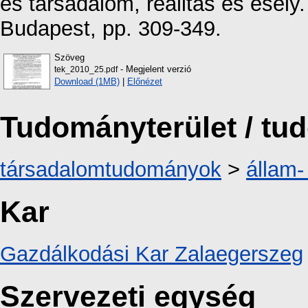
és társadalom, realitás és esély
Budapest, pp. 309-349.
Szöveg
- Megjelent verzió
tek_2010_25.pdf
Download (1MB)
|
Előnézet
Tudományterület / t
társadalomtudományok
>
állam-
Kar
Gazdálkodási Kar Zalaegerszeg
Szervezeti egység