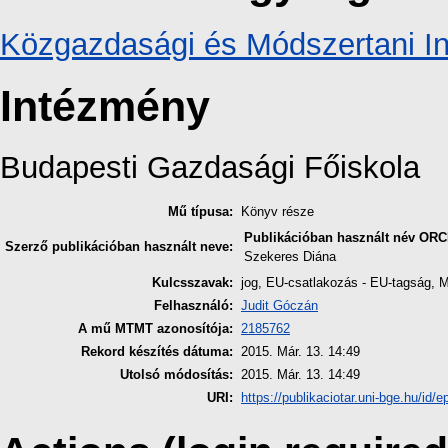
Közgazdasági és Módszertani In
Intézmény
Budapesti Gazdasági Főiskola
Mű típusa:
Könyv része
Publikációban használt név
ORC
Szerző publikációban használt neve:
Szekeres Diána
Kulcsszavak:
jog, EU-csatlakozás - EU-tagság, M
Felhasználó:
Judit Góczán
A mű MTMT azonosítója:
2185762
Rekord készítés dátuma:
2015. Már. 13. 14:49
Utolsó módosítás:
2015. Már. 13. 14:49
URI:
https://publikaciotar.uni-bge.hu/id/e