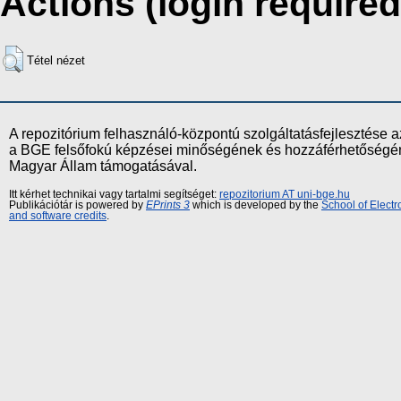
Actions (login required
Tétel nézet
A repozitórium felhasználó-központú szolgáltatásfejlesztés
a BGE felsőfokú képzései minőségének és hozzáférhetőségének
Magyar Állam támogatásával.
Itt kérhet technikai vagy tartalmi segítséget:
repozitorium AT uni-bge.hu
Publikációtár is powered by
EPrints 3
which is developed by the
School of Elect
and software credits
.