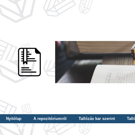
Nyitólap
A repozitóriumról
Tallózás kar szerint
Tall
Tallózás dátum szerint
Tallózás tudományterület szerint