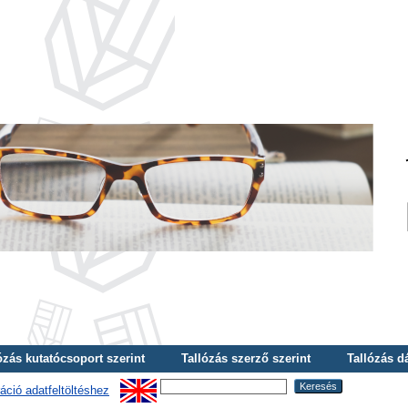
ózás kutatócsoport szerint
Tallózás szerző szerint
Tallózás d
áció adatfeltöltéshez