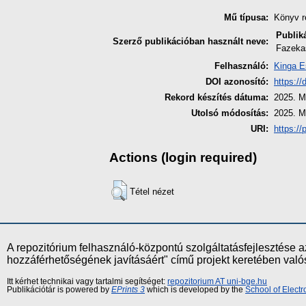
Mű típusa:
Könyv r
Publik
Szerző publikációban használt neve:
Fazeka
Felhasználó:
Kinga E
DOI azonosító:
https:/
Rekord készítés dátuma:
2025. M
Utolsó módosítás:
2025. M
URI:
https://
Actions (login required)
Tétel nézet
A repozitórium felhasználó-központú szolgáltatásfejlesztés
hozzáférhetőségének javításáért" című projekt keretében val
Itt kérhet technikai vagy tartalmi segítséget:
repozitorium AT uni-bge.hu
Publikációtár is powered by
EPrints 3
which is developed by the
School of Elect