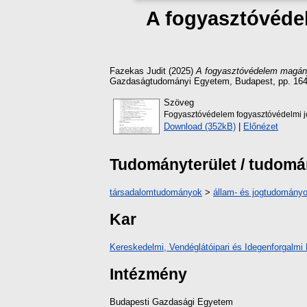
A fogyasztóvédel
Fazekas Judit
(2025)
A fogyasztóvédelem magánjo
Gazdaságtudományi Egyetem, Budapest, pp. 164
Szöveg
Fogyasztóvédelem fogyasztóvédelmi j
Download (352kB)
|
Előnézet
Tudományterület / tudom
társadalomtudományok
>
állam- és jogtudomány
Kar
Kereskedelmi, Vendéglátóipari és Idegenforgalmi 
Intézmény
Budapesti Gazdasági Egyetem