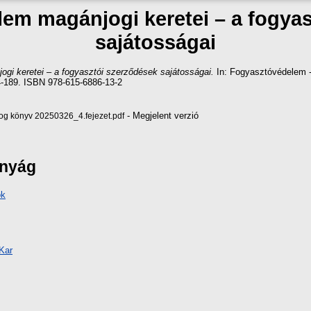
em magánjogi keretei – a fogya
sajátosságai
gi keretei – a fogyasztói szerződések sajátosságai.
In: Fogyasztóvédelem -
-189. ISBN 978-615-6886-13-2
- Megjelent verzió
og könyv 20250326_4.fejezet.pdf
ányág
ok
Kar