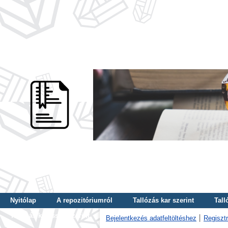
Nyitólap
A repozitóriumról
Tallózás kar szerint
Tall
Tallózás kulcsszó szerint
Bejelentkezés adatfeltöltéshez
Regisztr