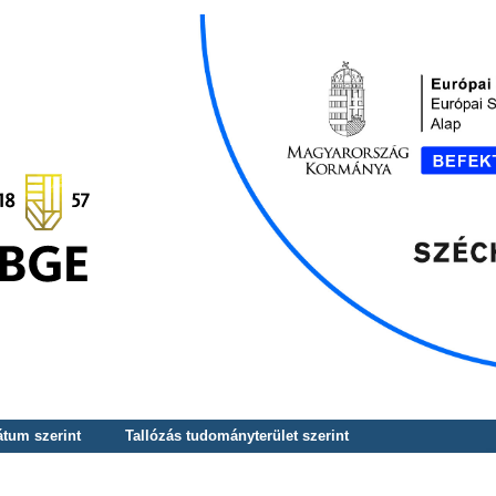
átum szerint
Tallózás tudományterület szerint