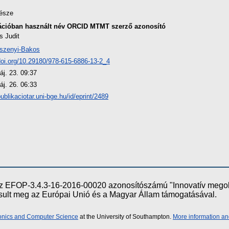
észe
ációban használt név
ORCID
MTMT szerző azonosító
s Judit
szenyi-Bakos
/doi.org/10.29180/978-615-6886-13-2_4
áj. 23. 09:37
áj. 26. 06:33
publikaciotar.uni-bge.hu/id/eprint/2489
e az EFOP-3.4.3-16-2016-00020 azonosítószámú "Innovatív meg
ósult meg az Európai Unió és a Magyar Állam támogatásával.
ronics and Computer Science
at the University of Southampton.
More information an