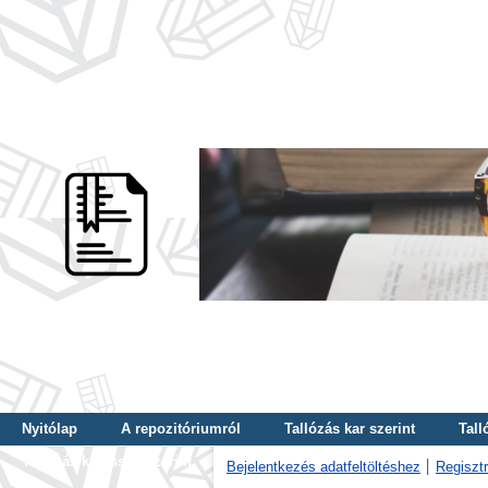
Nyitólap
A repozitóriumról
Tallózás kar szerint
Tall
Tallózás kulcsszó szerint
Bejelentkezés adatfeltöltéshez
Regisztr