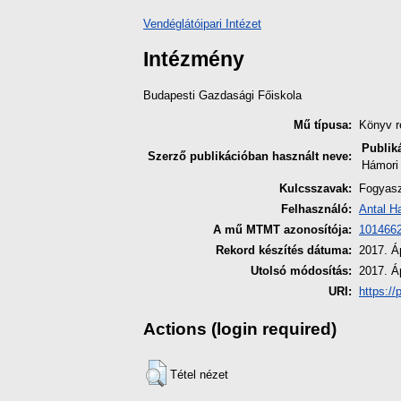
Vendéglátóipari Intézet
Intézmény
Budapesti Gazdasági Főiskola
Mű típusa:
Könyv r
Publik
Szerző publikációban használt neve:
Hámori 
Kulcsszavak:
Fogyasz
Felhasználó:
Antal H
A mű MTMT azonosítója:
101466
Rekord készítés dátuma:
2017. Áp
Utolsó módosítás:
2017. Áp
URI:
https://
Actions (login required)
Tétel nézet