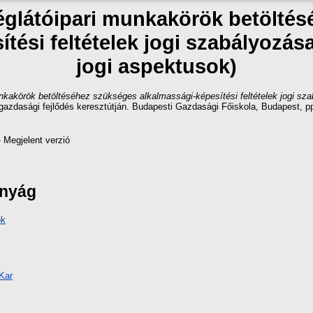
glátóipari munkakörök betölté
tési feltételek jogi szabályozá
jogi aspektusok)
kakörök betöltéséhez szükséges alkalmassági-képesítési feltételek jogi sza
zdasági fejlődés keresztútján. Budapesti Gazdasági Főiskola, Budapest, pp
 Megjelent verzió
ányág
ok
Kar