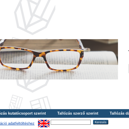
ózás kutatócsoport szerint
Tallózás szerző szerint
Tallózás d
áció adatfeltöltéshez