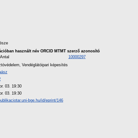
észe
ációban használt név
ORCID
MTMT szerző azonosító
Antal
10000297
tóvédelem, Vendéglátóipari képesítés
aász
2
r. 03. 19:30
r. 03. 19:30
publikaciotar.uni-bge.hu/id/eprint/146