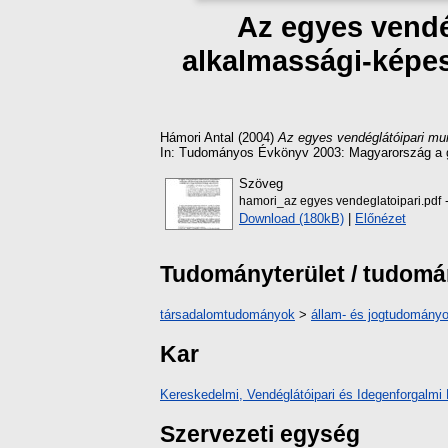
Az egyes vendé
alkalmassági-képesí
Hámori Antal
(2004)
Az egyes vendéglátóipari mun
In: Tudományos Évkönyv 2003: Magyarország a ga
Szöveg
-
hamori_az egyes vendeglatoipari.pdf
Download (180kB)
|
Előnézet
Tudományterület / tudom
társadalomtudományok
>
állam- és jogtudomány
Kar
Kereskedelmi, Vendéglátóipari és Idegenforgalmi 
Szervezeti egység