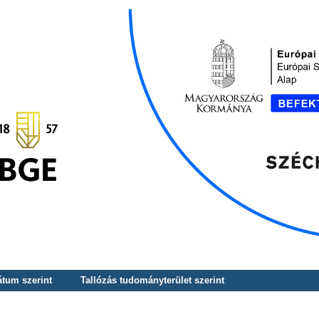
átum szerint
Tallózás tudományterület szerint